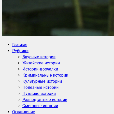
NoorySan.ru
Блог историй NoorySan
Главная
Рубрики
Вкусные истории
Житейские истории
Истории-ворчалки
Криминальные истории
Культурные истории
Полезные истории
Путевые истории
Разноцветные истории
Смешные истории
Оглавление