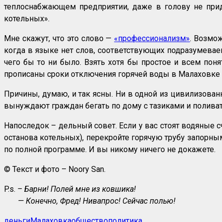
теплоснабжающем предприятии, даже в голову не при
котельных».
Мне скажут, что это слово —
«профессионализм»
. Возмо
когда в языке нет слов, соответствующих подразумевае
чего бы то ни было. Взять хотя бы простое и всем поня
прописаны сроки отключения горячей воды в Малаховке 
Причины, думаю, и так ясны. Ни в одной из цивилизован
вынуждают граждан бегать по дому с тазиками и поливат
Напоследок – дельный совет. Если у вас стоят водяные счё
останова котельных), перекройте горячую трубу запорны
по полной программе. И вы никому ничего не докажете.
© Текст и фото – Noory San.
P.s.
– Барни! Полей мне из ковшика!
— Конечно, Фред! Нивапрос! Сейчас полью!
деньги
Малаховка
общество
политика