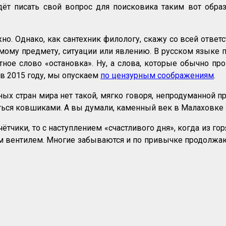
дёт писать свой вопрос для поисковика таким вот обр
жно. Однако, как сантехник филологу, скажу со всей отв
мому предмету, ситуации или явлению. В русском языке п
тное слово «остановка». Ну, а слова, которые обычно п
в 2015 году, мы опускаем
по цензурным соображениям
.
ных стран мира нет такой, мягко говоря, непродуманной п
ься ковшиками. А вы думали, каменный век в Малаховке з
тчики, то с наступлением «счастливого дня», когда из горя
м вентилем. Многие забываются и по привычке продолжают