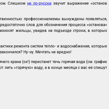
азом. Слишком
не по-русски
звучит выражение «останов
етственностью: профессионализмы вынуждены появляться,
редостаточно слов для обозначения процесса «останова»
роизносят жильцы, увидев на подъезде строки, в которых
рактики ремонта систем тепло- и водоснабжения, которые
акончился? Ну-ну. Мечтать не вредно!
чего крана (ох!) перестанет течь горячая вода (см. график
 лить «горячую» воду, а в конце месяца с вас её спишут