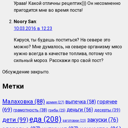
Урааа! Какой отличны рецептик))) Он несомненно
пригодится мне во время поста!
Noory San
:
10.03.2016 в 12:23
Кируся, ты будешь поститься? На севере это
можно? Мне думалось, на севере организму мясо
нужно всегда в качестве топлива, потому что
сильный мороз. Расскажи про свой пост?
Обсуждение закрыто.
Метки
Малаховка
(88)
горячее
выпечка
(58)
армия
(27)
(69)
деньги
(56)
грамотность
(38)
десерты
(39)
грибы
(25)
еда
(208)
дети
(99)
закуски
(76)
заготовки
(23)