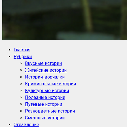
NoorySan.ru
Блог историй NoorySan
Главная
Рубрики
Вкусные истории
Житейские истории
Истории-ворчалки
Криминальные истории
Культурные истории
Полезные истории
Путевые истории
Разноцветные истории
Смешные истории
Оглавление