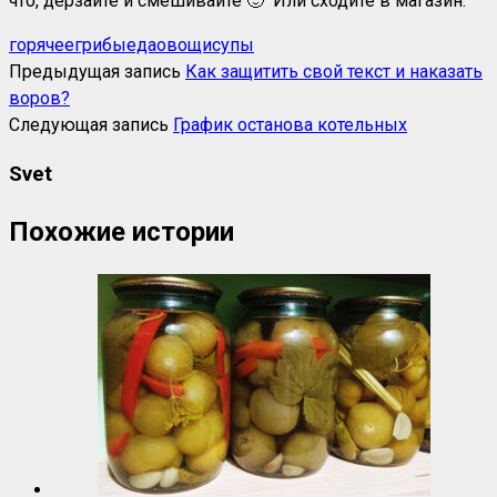
что, дерзайте и смешивайте 🙂 Или сходите в магазин.
горячее
грибы
еда
овощи
супы
Предыдущая запись
Как защитить свой текст и наказать
воров?
Следующая запись
График останова котельных
Svet
Похожие истории