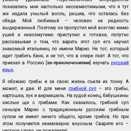
показались мне настолько несовместимыми, что я тут
же издала унылый вопль, решив, что осталась без
обеда. Мой любимый – человек на редкость
выдержанный. Поэтому он пропустил мой возглас мимо
ушей и невозмутимо приступил к готовке, попутно
рассказывая о том, что варить этот суп его научил
знакомый итальянец по имени Марио. Не тот, который
идет грабить банк, и не тот, что в опере поёт. А тот, что
приехал в Россию [
за приключениями]
изучать
русский
язык
.
Я обожаю грибы и за свою жизнь съела их тонну. А
может, и две. И для меня
грибной суп
– это грибы,
картошка, лук и вермишель. На худой конец, бабушкины
кислые щи с грибами. Как оказалось, грибной суп
сеньора Марио с традиционным русским грибным
супом не имеет ничего общего, кроме грибов. Но при
этом получается неимоверно вкусным. Сварите его –
честное слово, не пожалеете!