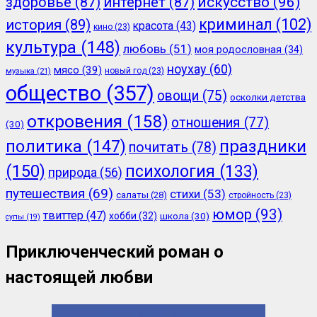
здоровье
(87)
интернет
(87)
искусство
(96)
криминал
(102)
история
(89)
красота
(43)
кино
(23)
культура
(148)
любовь
(51)
моя родословная
(34)
ноухау
(60)
мясо
(39)
новый год
(23)
музыка
(21)
общество
(357)
овощи
(75)
осколки детства
откровения
(158)
отношения
(77)
(30)
политика
(147)
праздники
почитать
(78)
(150)
психология
(133)
природа
(56)
путешествия
(69)
стихи
(53)
салаты
(28)
стройность
(23)
юмор
(93)
твиттер
(47)
хобби
(32)
школа
(30)
супы
(19)
Приключенческий роман о
настоящей любви