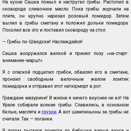
На кухне Сашка помыл и настругал грибы. Растопил в
сковороде сливочное масло. Пока грибы журчали на
плите, он крупно нарезал розовый помидор. Затем
вылил в грибы сметану и положил дольки помидора.
Посолил все это и поставил сковороду на стол.
— Грибы по-Шведски! Наслаждайся!
Сашка вооружился вилкой и принял позу «на-старт-
внимание-марш!».
Я с опаской подцепил грибок, обвалял его в сметане,
пронзил свободным вилочным жалом ломтик
помидорки и отправил этот натюрморт в рот.
Граждане мазурики! В жизни я ничего вкуснее не ел! На
Урале собирали всякие грибы. Славились, в основном
белые, маслята и
грузди
. А вот шампиньоны за грибы не
считали. Так — поганки.
Я потом пытался донести до бабушки взрыв вкуса и