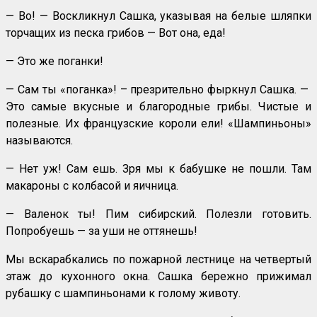
— Во! — Воскликнул Сашка, указывая на белые шляпки
торчащих из песка грибов — Вот она, еда!
— Это же поганки!
— Сам ты «поганка»! – презрительно фыркнул Сашка. —
Это самые вкусные и благородные грибы. Чистые и
полезные. Их французские короли ели! «Шампиньоны»
называются.
— Нет уж! Сам ешь. Зря мы к бабушке не пошли. Там
макароны с колбасой и яичница.
— Валенок ты! Пим сибирский. Полезли готовить.
Попробуешь — за уши не оттянешь!
Мы вскарабкались по пожарной лестнице на четвертый
этаж до кухонного окна. Сашка бережно прижимал
рубашку с шампиньонами к голому животу.