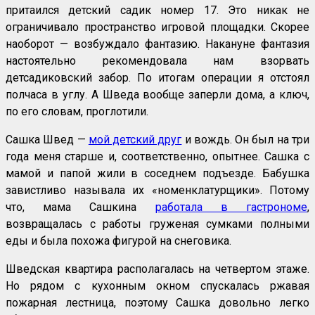
притаился детский садик номер 17. Это никак не
ограничивало пространство игровой площадки. Скорее
наоборот — возбуждало фантазию. Накануне фантазия
настоятельно рекомендовала нам взорвать
детсадиковский забор. По итогам операции я отстоял
полчаса в углу. А Шведа вообще заперли дома, а ключ,
по его словам, проглотили.
Сашка Швед —
мой детский друг
и вождь. Он был на три
года меня старше и, соответственно, опытнее. Сашка с
мамой и папой жили в соседнем подъезде. Бабушка
завистливо называла их «номенклатурщики». Потому
что, мама Сашкина
работала в гастрономе
,
возвращалась с работы груженая сумками полными
еды и была похожа фигурой на снеговика.
Шведская квартира располагалась на четвертом этаже.
Но рядом с кухонным окном спускалась ржавая
пожарная лестница, поэтому Сашка довольно легко