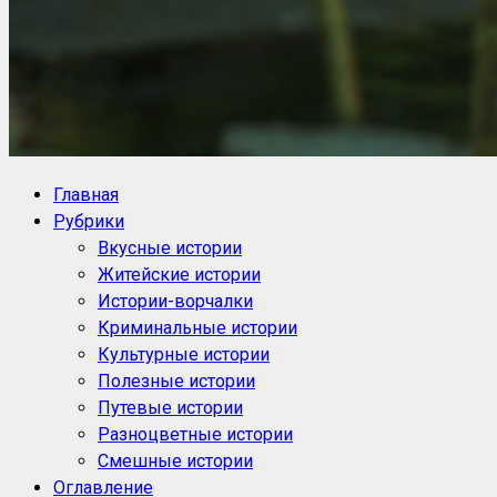
NoorySan.ru
Блог историй NoorySan
Главная
Рубрики
Вкусные истории
Житейские истории
Истории-ворчалки
Криминальные истории
Культурные истории
Полезные истории
Путевые истории
Разноцветные истории
Смешные истории
Оглавление