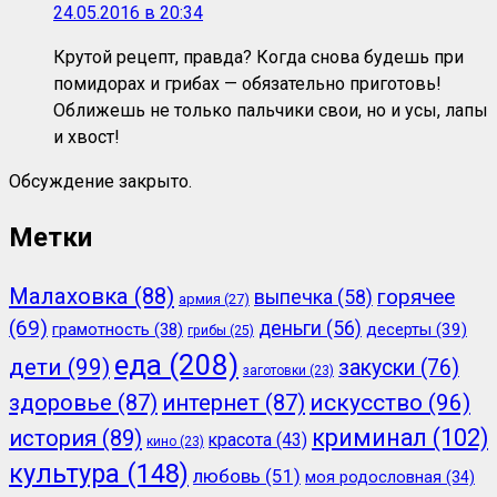
24.05.2016 в 20:34
Крутой рецепт, правда? Когда снова будешь при
помидорах и грибах — обязательно приготовь!
Оближешь не только пальчики свои, но и усы, лапы
и хвост!
Обсуждение закрыто.
Метки
Малаховка
(88)
горячее
выпечка
(58)
армия
(27)
(69)
деньги
(56)
грамотность
(38)
десерты
(39)
грибы
(25)
еда
(208)
дети
(99)
закуски
(76)
заготовки
(23)
здоровье
(87)
интернет
(87)
искусство
(96)
криминал
(102)
история
(89)
красота
(43)
кино
(23)
культура
(148)
любовь
(51)
моя родословная
(34)