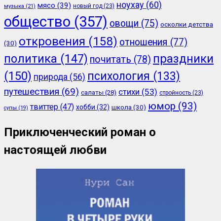
ноухау
(60)
мясо
(39)
новый год
(23)
музыка
(21)
общество
(357)
овощи
(75)
осколки детства
откровения
(158)
отношения
(77)
(30)
политика
(147)
праздники
почитать
(78)
(150)
психология
(133)
природа
(56)
путешествия
(69)
стихи
(53)
салаты
(28)
стройность
(23)
юмор
(93)
твиттер
(47)
хобби
(32)
школа
(30)
супы
(19)
Приключенческий роман о
настоящей любви