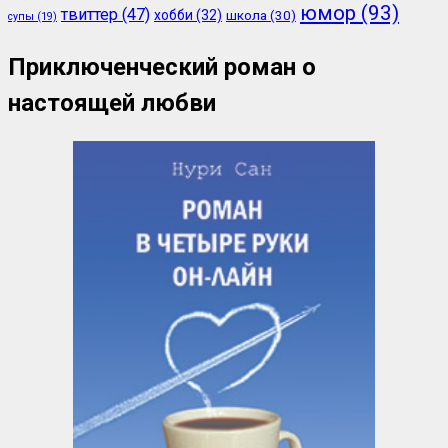
юмор
(93)
твиттер
(47)
хобби
(32)
школа
(30)
супы
(19)
Приключенческий роман о
настоящей любви