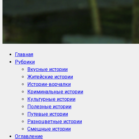
NoorySan.ru
Блог историй NoorySan
Главная
Рубрики
Вкусные истории
Житейские истории
Истории-ворчалки
Криминальные истории
Культурные истории
Полезные истории
Путевые истории
Разноцветные истории
Смешные истории
Оглавление