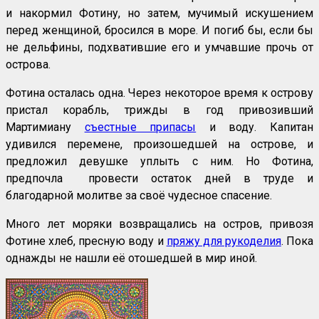
и накормил Фотину, но затем, мучимый искушением
перед женщиной, бросился в море. И погиб бы, если бы
не дельфины, подхватившие его и умчавшие прочь от
острова.
Фотина осталась одна. Через некоторое время к острову
пристал корабль, трижды в год привозивший
Мартимиану
съестные припасы
и воду. Капитан
удивился перемене, произошедшей на острове, и
предложил девушке уплыть с ним. Но Фотина,
предпочла провести остаток дней в труде и
благодарной молитве за своё чудесное спасение.
Много лет моряки возвращались на остров, привозя
Фотине хлеб, пресную воду и
пряжу для рукоделия
. Пока
однажды не нашли её отошедшей в мир иной.