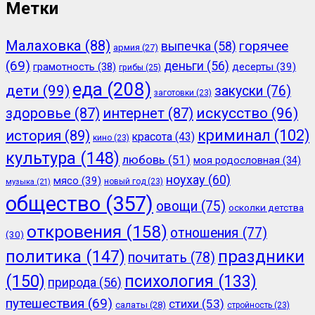
Метки
Малаховка
(88)
горячее
выпечка
(58)
армия
(27)
(69)
деньги
(56)
грамотность
(38)
десерты
(39)
грибы
(25)
еда
(208)
дети
(99)
закуски
(76)
заготовки
(23)
здоровье
(87)
интернет
(87)
искусство
(96)
криминал
(102)
история
(89)
красота
(43)
кино
(23)
культура
(148)
любовь
(51)
моя родословная
(34)
ноухау
(60)
мясо
(39)
новый год
(23)
музыка
(21)
общество
(357)
овощи
(75)
осколки детства
откровения
(158)
отношения
(77)
(30)
политика
(147)
праздники
почитать
(78)
(150)
психология
(133)
природа
(56)
путешествия
(69)
стихи
(53)
салаты
(28)
стройность
(23)