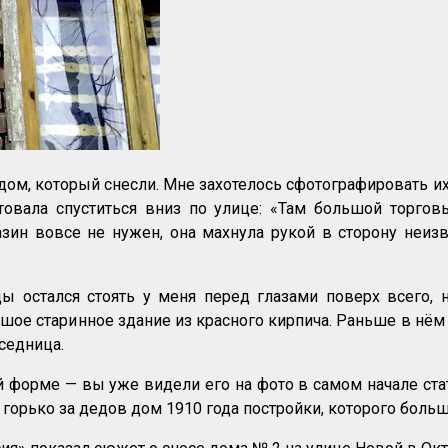
ом, который снесли. Мне захотелось сфотографировать их 
вала спуститься вниз по улице: «Там большой торгов
азин вовсе не нужен, она махнула рукой в сторону неи
остался стоять у меня перед глазами поверх всего, н
ьшое старинное здание из красного кирпича. Раньше в нём
седница.
ой форме — вы уже видели его на фото в самом начале ста
о горько за дедов дом 1910 года постройки, которого больш