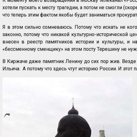
К моменту моего возвращения в Москву телеканал «Росси
хотели пускать к месту трагедии, а потом не смогли (ско
что теперь этим фактом якобы будет заниматься прокурат
Я в этом сильно сомневаюсь. Потому что искать не кого
законно, потому что никакой культурно-исторической це
внесен в реестр памятников истории и культуры, и н
«бессменному сменщику» на этом посту Терешину не нужн
В Киржаче даже памятник Ленину до сих пор жив. Везде 
Ильича. А потому что здесь чтут историю России. И этот п