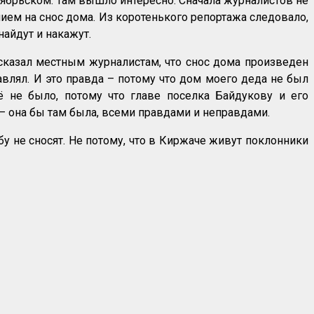
тябрьском. Там вышло интересно. Сначала журналистов не
нием на снос дома. Из коротенького репортажа следовало,
найдут и накажут.
в сказал местным журналистам, что снос дома произведен
авлял. И это правда – потому что дом моего деда не был
ё не было, потому что главе поселка Байдукову и его
– она бы там была, всеми правдами и неправдами.
у не сносят. Не потому, что в Киржаче живут поклонники