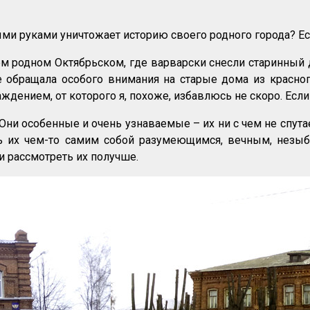
и руками уничтожает историю своего родного города? Если 
 родном Октябрьском, где варварски снесли старинный 
е обращала особого внимания на старые дома из красног
важдением, от которого я, похоже, избавлюсь не скоро. Ес
Они особенные и очень узнаваемые – их ни с чем не спут
ть их чем-то самим собой разумеющимся, вечным, незы
и рассмотреть их получше.