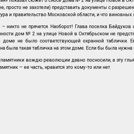
я» показал сюжет о сносе дома № 2 на улице Новой в Ок
рее, просто не захотели) представить документы с разреше
ура и правительство Московской области, и что виновных 
 – никто не прячется. Наоборот! Глава поселка Байдуко
нности дом № 2 на улице Новой в Октябрьском не предст
а доме не было соответствующей охранной таблички. Е
а была такая табличка на этом доме. Если бы была нужна 
памятники вождю революции давно посносили, а эту глыб
амятник — ее часть, нравится это кому-то или нет.