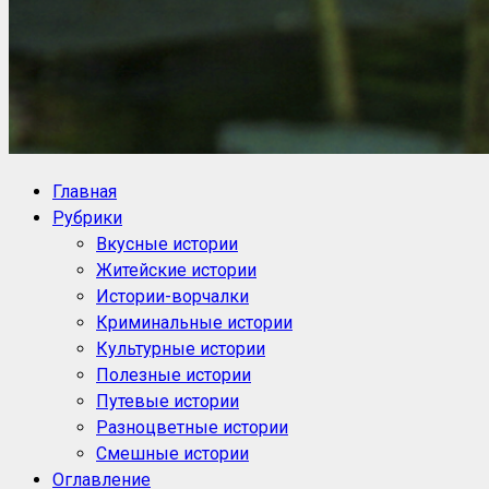
NoorySan.ru
Блог историй NoorySan
Главная
Рубрики
Вкусные истории
Житейские истории
Истории-ворчалки
Криминальные истории
Культурные истории
Полезные истории
Путевые истории
Разноцветные истории
Смешные истории
Оглавление