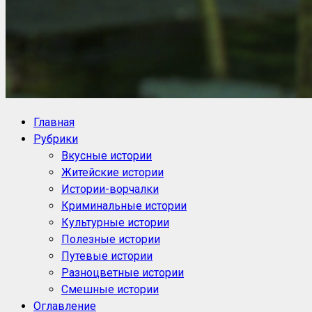
NoorySan.ru
Блог историй NoorySan
Главная
Рубрики
Вкусные истории
Житейские истории
Истории-ворчалки
Криминальные истории
Культурные истории
Полезные истории
Путевые истории
Разноцветные истории
Смешные истории
Оглавление