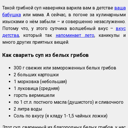
Такой грибной суп наверняка варила вам в детстве
ваша
бабушка
или мама. А сейчас, в погоне за кулинарными
изысками о нём забыли – и совершенно незаслуженно.
Потому что, у этого супчика волшебный вкус –
вкус
детства
, который так
напоминает лето
, каникулы и
много других приятных вещей.
Как сварить суп из белых грибов
300 г свежих или замороженных белых грибов
2 больших картошки
1 морковка (небольшая)
1 луковица (средняя)
горсть вермишели
по 1 ст.л. постного масла (душистого) и сливочного
2 литра воды
Соль по вкусу (я кладу 1-1,5 чайных ложки)
Этот суп, сваренный из благородных белых грибов, у нас