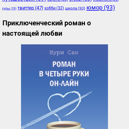
юмор
(93)
твиттер
(47)
хобби
(32)
школа
(30)
супы
(19)
Приключенческий роман о
настоящей любви