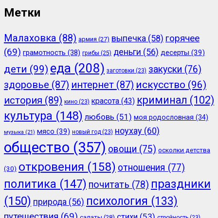
Метки
Малаховка
(88)
горячее
выпечка
(58)
армия
(27)
(69)
деньги
(56)
грамотность
(38)
десерты
(39)
грибы
(25)
еда
(208)
дети
(99)
закуски
(76)
заготовки
(23)
здоровье
(87)
интернет
(87)
искусство
(96)
криминал
(102)
история
(89)
красота
(43)
кино
(23)
культура
(148)
любовь
(51)
моя родословная
(34)
ноухау
(60)
мясо
(39)
новый год
(23)
музыка
(21)
общество
(357)
овощи
(75)
осколки детства
откровения
(158)
отношения
(77)
(30)
политика
(147)
праздники
почитать
(78)
(150)
психология
(133)
природа
(56)
путешествия
(69)
стихи
(53)
салаты
(28)
стройность
(23)