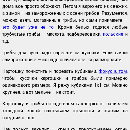
дома все просто обожают. Летом я варю его из свежих,
а зимой – из замороженных с осени грибов. Разумеется,
можно взять магазинные грибы, но сами понимаете —
это будет уже не то
. Кроме белых годятся любые
трубчатые грибы – маслята, подберезовики,
польские
и
т.д.
Грибы для супа надо нарезать на кусочки. Если взяли
замороженные — их надо сначала слегка разморозить.
Картошку почистить и порезать кубиками.
Фокус в том
,
чтобы кусочки картошки и грибов были примерно
одинакового размера. Я режу кубиками 1х1 см. Можно
крупнее, а вот мельче – не стоит.
Картошку и грибы складываем в кастрюлю, заливаем
холодной водой, накрываем крышкой и ставим на
средний огонь.
Как только закипит – крышку приоткрываем, огонь