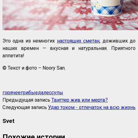
Это одна из немногих
настоящих сметан
, доживших до
наших времен — вкусная и натуральная. Приятного
аппетита!
© Текст и фото – Noory San.
горячее
грибы
еда
лес
супы
Предыдущая запись
Твиттер жив или мертв?
Следующая запись
Удар током - отпечаток на всю жизнь
Svet
Похожие истории