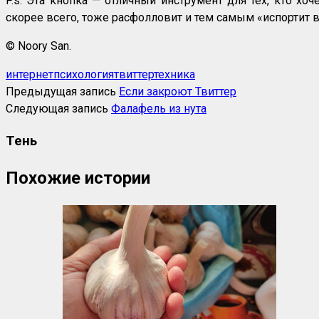
P.s. Эта кнопка — отличный инструмент для тех, кто хоч
скорее всего, тоже расфолловит и тем самым «испортит в
© Noory San.
интернет
психология
твиттер
техника
Предыдущая запись
Если закроют Твиттер
Следующая запись
Фалафель из нута
Тень
Похожие истории