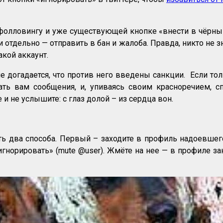
фолловингу и уже существующей кнопке «внести в чёрны
тдельно — отправить в бан и жалоба. Правда, никто не зн
кой аккаунт.
е догадается, что против него введены санкции. Если то
ть вам сообщения, и, упиваясь своим красноречием, с
 и не услышите: с глаз долой – из сердца вон.
есть два способа. Первый – заходите в профиль надоевше
гнорировать» (mute @user). Жмёте на нее — в профиле з