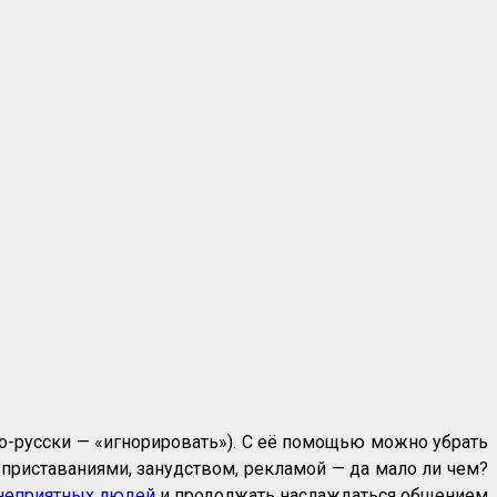
(по-русски — «игнорировать»). С её помощью можно убрать
 приставаниями, занудством, рекламой — да мало ли чем?
 неприятных людей
и продолжать наслаждаться общением