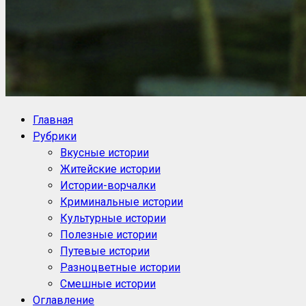
NoorySan.ru
Блог историй NoorySan
Главная
Рубрики
Вкусные истории
Житейские истории
Истории-ворчалки
Криминальные истории
Культурные истории
Полезные истории
Путевые истории
Разноцветные истории
Смешные истории
Оглавление