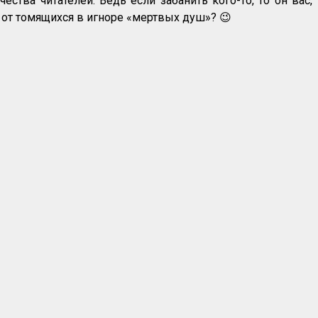
ества читателей. Ведь если забанить кого-то, то он вас,
а от томящихся в игноре «мертвых душ»? 😉