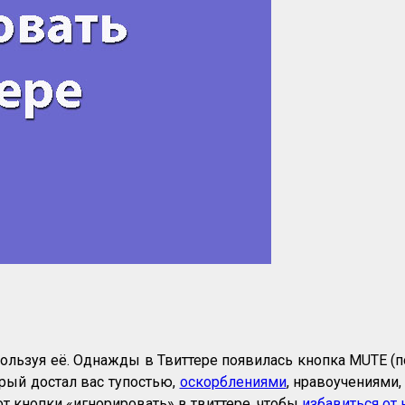
спользуя её. Однажды в Твиттере появилась кнопка MUTE 
рый достал вас тупостью,
оскорблениями
, нравоучениями,
т кнопки «игнорировать» в твиттере, чтобы
избавиться от