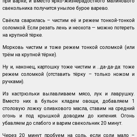
при варке, и вместо ярко-жизнерадостного малинового
свекольника получится унылое бурое варево.
Свёкла сварилась – чистим её и режем тонкой-тонкой
соломкой. Если резать лень и неохота — можно потереть
на крупной тёрке.
Морковь чистим и тоже режем тонкой соломкой (или
трём на крупной тёрке).
Ну и, наконец, картошку тоже чистим и …да-да-да: тоже
режем соломкой (отставить тёрку – только ножом и
ручками).
Из кастрюльки вылавливаем мясо, лук и лаврушку.
Вместо них в бульон кладем овощи, добавляем 1
столовую ложку оливкового масла, ставим на средний
огонь и под крышкой доводим до кипения. Огонь
убавляем до слабого и варим свекольник 20 минут.
Через 20 минут пробуем на соль, если соли мало –