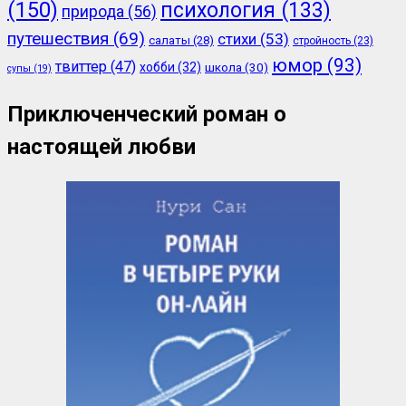
(150)
психология
(133)
природа
(56)
путешествия
(69)
стихи
(53)
салаты
(28)
стройность
(23)
юмор
(93)
твиттер
(47)
хобби
(32)
школа
(30)
супы
(19)
Приключенческий роман о
настоящей любви