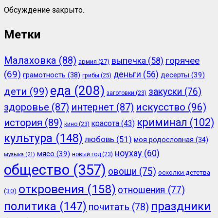
Обсуждение закрыто.
Метки
Малаховка
(88)
горячее
выпечка
(58)
армия
(27)
(69)
деньги
(56)
грамотность
(38)
десерты
(39)
грибы
(25)
еда
(208)
дети
(99)
закуски
(76)
заготовки
(23)
здоровье
(87)
интернет
(87)
искусство
(96)
криминал
(102)
история
(89)
красота
(43)
кино
(23)
культура
(148)
любовь
(51)
моя родословная
(34)
ноухау
(60)
мясо
(39)
новый год
(23)
музыка
(21)
общество
(357)
овощи
(75)
осколки детства
откровения
(158)
отношения
(77)
(30)
политика
(147)
праздники
почитать
(78)