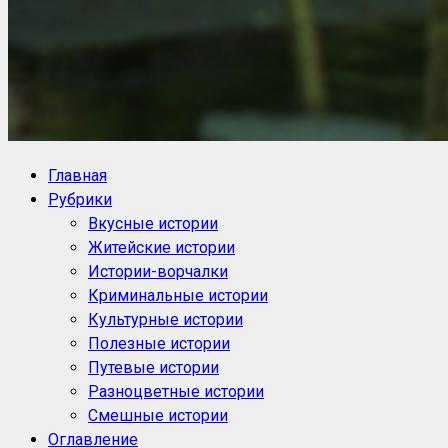
NoorySan.ru
Блог историй NoorySan
Главная
Рубрики
Вкусные истории
Житейские истории
Истории-ворчалки
Криминальные истории
Культурные истории
Полезные истории
Путевые истории
Разноцветные истории
Смешные истории
Оглавление