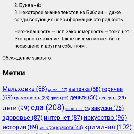
2. Буква «ё»
3. Некоторое знание текстов из Библии — даже
среди верующих новой формации это редкость.
Неожиданность — нет. Закономерность — тоже нет.
Это просто явление. Такое письмо может быть
посвящено и другим событиям…
Обсуждение закрыто.
Метки
Малаховка
(88)
горячее
выпечка
(58)
армия
(27)
(69)
деньги
(56)
грамотность
(38)
десерты
(39)
грибы
(25)
еда
(208)
дети
(99)
закуски
(76)
заготовки
(23)
здоровье
(87)
интернет
(87)
искусство
(96)
криминал
(102)
история
(89)
красота
(43)
кино
(23)