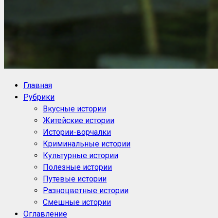
NoorySan.ru
Блог историй NoorySan
Главная
Рубрики
Вкусные истории
Житейские истории
Истории-ворчалки
Криминальные истории
Культурные истории
Полезные истории
Путевые истории
Разноцветные истории
Смешные истории
Оглавление