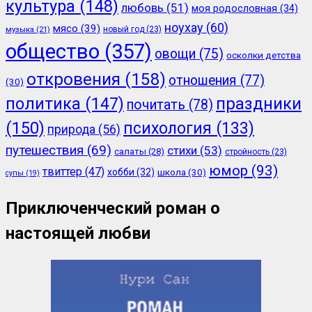
культура
(148)
любовь
(51)
моя родословная
(34)
ноухау
(60)
мясо
(39)
новый год
(23)
музыка
(21)
общество
(357)
овощи
(75)
осколки детства
откровения
(158)
отношения
(77)
(30)
политика
(147)
праздники
почитать
(78)
(150)
психология
(133)
природа
(56)
путешествия
(69)
стихи
(53)
салаты
(28)
стройность
(23)
юмор
(93)
твиттер
(47)
хобби
(32)
школа
(30)
супы
(19)
Приключенческий роман о
настоящей любви