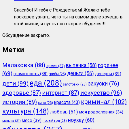
Спасибо! И тебя с Рождеством! Желаю тебе
поскорее узнать, чего ты на самом деле хочешь в
этой жизни, и пусть оно скорее сбудется!!!
Обсуждение закрыто.
Метки
Малаховка
(88)
горячее
выпечка
(58)
армия
(27)
(69)
деньги
(56)
грамотность
(38)
десерты
(39)
грибы
(25)
еда
(208)
дети
(99)
закуски
(76)
заготовки
(23)
здоровье
(87)
интернет
(87)
искусство
(96)
криминал
(102)
история
(89)
красота
(43)
кино
(23)
культура
(148)
любовь
(51)
моя родословная
(34)
ноухау
(60)
мясо
(39)
новый год
(23)
музыка
(21)