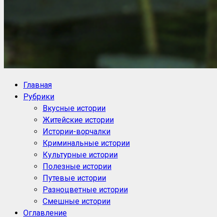
NoorySan.ru
Блог историй NoorySan
Главная
Рубрики
Вкусные истории
Житейские истории
Истории-ворчалки
Криминальные истории
Культурные истории
Полезные истории
Путевые истории
Разноцветные истории
Смешные истории
Оглавление