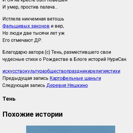
И умер, простив палача…
Истлела никчемная ветошь
Фальшивых законов
и вер,
Но люди две тысячи лет уж
Его отмечают ДР.
Благодарю автора (с) Тень, разместившего свои
чудесные стихи о Рождестве в Блоге историй НуриСан.
искусство
культура
общество
праздники
религия
стихи
Предыдущая запись
Картофельные шаньги
Следующая запись
Деревня Няшкино
Тень
Похожие истории