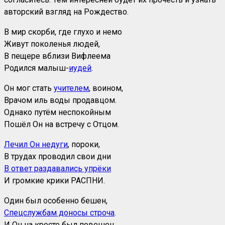
авторский взгляд на Рождество.
В мир скорби, где глухо и немо
Живут поколенья людей,
В пещере вблизи Вифлеема
Родился малыш-
иудей
.
Он мог стать
учителем
, воином,
Врачом иль воды продавцом.
Однако путём неспокойным
Пошёл Он на встречу с Отцом.
Лечил Он недуги
, пороки,
В трудах проводил свои дни
В ответ раздавались упрёки
И громкие крики РАСПНИ.
Один был особенно бешен,
Спецслужбам доносы строча
.
И Он на кресте был повешен