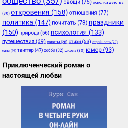
общество
(357)
овощи
(75)
осколки детства
откровения
(158)
отношения
(77)
(30)
политика
(147)
праздники
почитать
(78)
(150)
психология
(133)
природа
(56)
путешествия
(69)
стихи
(53)
салаты
(28)
стройность
(23)
юмор
(93)
твиттер
(47)
хобби
(32)
школа
(30)
супы
(19)
Приключенческий роман о
настоящей любви