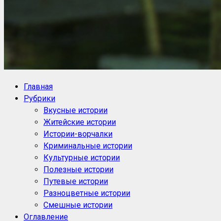
NoorySan.ru
Блог историй NoorySan
Главная
Рубрики
Вкусные истории
Житейские истории
Истории-ворчалки
Криминальные истории
Культурные истории
Полезные истории
Путевые истории
Разноцветные истории
Смешные истории
Оглавление