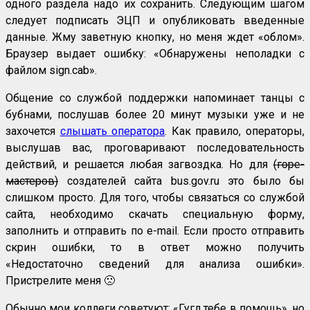
одного раздела надо их сохранить. Следующим шагом
следует подписать ЭЦП и опубликовать введенные
данные. Жму заветную кнопку, но меня ждет «облом».
Браузер выдает ошибку: «Обнаружены неполадки с
файлом sign.cab».
Общение со службой поддержки напоминает танцы с
бубнами, послушав более 20 минут музыки уже и не
захочется
слышать оператора
. Как правило, операторы,
выслушав вас, проговаривают последовательность
действий, и решается любая загвоздка. Но для
(горе-
мастеров)
создателей сайта bus.gov.ru это было бы
слишком просто. Для того, чтобы связаться со службой
сайта, необходимо скачать специальную форму,
заполнить и отправить по e-mail. Если просто отправить
скрин ошибки, то в ответ можно получить
«Недостаточно сведений для анализа ошибки».
Пристрелите меня 🙁
Обычно мои коллеги советуют: «Гугл тебе в помощь», но