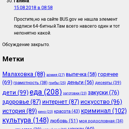
Галина
:
15.08.2018 в 08:58
Простите,но на сайте BUS.gov не нашла элемент
подписи 64-битный.Там всего навсего один и тот
непонятно какой.
Обсуждение закрыто.
Метки
Малаховка
(88)
горячее
выпечка
(58)
армия
(27)
(69)
деньги
(56)
грамотность
(38)
десерты
(39)
грибы
(25)
еда
(208)
дети
(99)
закуски
(76)
заготовки
(23)
здоровье
(87)
интернет
(87)
искусство
(96)
криминал
(102)
история
(89)
красота
(43)
кино
(23)
культура
(148)
любовь
(51)
моя родословная
(34)
ноухау
(60)