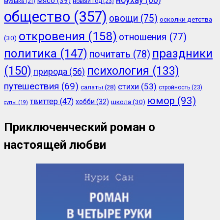
мясо
(39)
новый год
(23)
музыка
(21)
общество
(357)
овощи
(75)
осколки детства
откровения
(158)
отношения
(77)
(30)
политика
(147)
праздники
почитать
(78)
(150)
психология
(133)
природа
(56)
путешествия
(69)
стихи
(53)
салаты
(28)
стройность
(23)
юмор
(93)
твиттер
(47)
хобби
(32)
школа
(30)
супы
(19)
Приключенческий роман о
настоящей любви