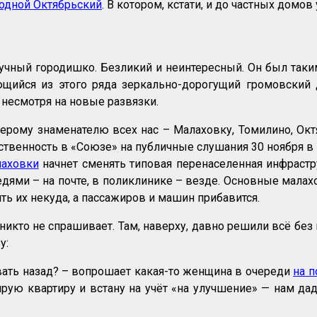
одной Октябрьский
. В котором, кстати, и до частных домо
чный городишко. Безликий и неинтересный. Он был таким 
щийся из этого ряда зеркально-дорогущий громовский
несмотря на новые развязки.
ерому знаменателю всех нас – Малаховку, Томилино, Октя
ественность в «Союзе» на публичные слушания 30 ноября в 
лаховки
начнет сменять типовая перенаселенная инфрастр
едями – на почте, в поликлинике – везде. Основные мала
ять их некуда, а пассажиров и машин прибавится.
икто не спрашивает. Там, наверху, давно решили всё без в
у:
вать назад? – вопрошает какая-то женщина в очереди
на п
рую квартиру и встану на учёт «на улучшение» — нам да