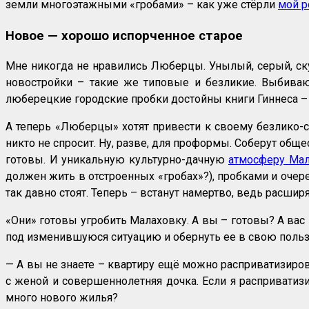
земли многоэтажными «гробами» – как уже стёрли
мой р
Новое — хорошо испорченное старое
Мне никогда не нравились Люберцы. Унылый, серый, ску
новостройки – такие же типовые и безликие. Выбиваю
люберецкие городские пробки достойны книги Гиннеса – 
А теперь «Люберцы» хотят привести к своему безлико-с
никто не спросит. Ну, разве, для проформы. Соберут общ
готовы. И уникальную культурно-дачную
атмосферу Ма
должен жить в отстроенных «гробах»?), пробками и очер
так давно стоят. Теперь – встанут намертво, ведь расшир
«Они» готовы угробить Малаховку. А вы – готовы? А вас н
под изменившуюся ситуацию и обернуть ее в свою польз
— А вы не знаете – квартиру ещё можно расприватизиро
с женой и совершеннолетняя дочка. Если я расприватизи
много нового жилья?