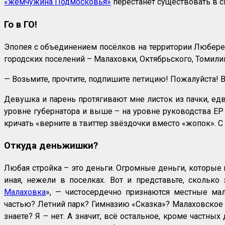
«жемчужина Подмосковья»
перестанет существовать в 
Го в ГО!
Эпопея с объединением посёлков на территории Люберец
городских поселений – Малаховки, Октябрьского, Томили
— Возьмите, прочтите, подпишите петицию! Пожалуйста!
Девушка и парень протягивают мне листок из пачки, едва
уровне губернатора и выше – на уровне руководства ЕР 
кричать «верните в твиттер звёздочки вместо «жопок». С те
Откуда деньжишки?
Любая стройка – это деньги. Огромные деньги, которые 
иная, нежели в поселках. Вот и представьте, сколько
Малаховка
», — чистосердечно признаются местные мал
частью? Летний парк? Гимназию «Сказка»? Малаховское 
знаете? Я – нет. А значит, всё остальное, кроме частны