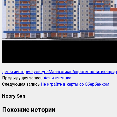
деньги
история
культура
Малаховка
общество
политика
прир
Предыдущая запись
Ася и лягушка
Следующая запись
Не играйте в карты со Сбербанком
Noory San
Похожие истории