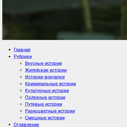
NoorySan.ru
Блог историй NoorySan
Главная
Рубрики
Вкусные истории
Житейские истории
Истории-ворчалки
Криминальные истории
Культурные истории
Полезные истории
Путевые истории
Разноцветные истории
Смешные истории
Оглавление