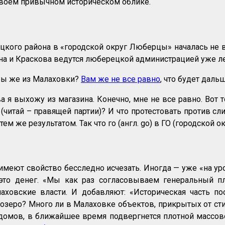
своём привычном историческом облике.
кого района в «городской округ Люберцы» началась не в
на и Краскова ведутся люберецкой администрацией уже лет
 Вы же из Малаховки?
Вам же не все равно
, что будет даль
 я выхожу из магазина. Конечно, мне не все равно. Вот т
(читай – правящей партии)? И что протестовать против сл
м же результатом. Так что го (англ. go) в ГО (городской ок
имеют свойство бесследно исчезать. Иногда — уже «на уро
 это денег. «Мы как раз согласовываем генеральный п
аховские власти. И добавляют: «Историческая часть пос
озеро? Много ли в Малаховке объектов, прикрытых от сти
х домов, в ближайшее время подвергнется плотной массово