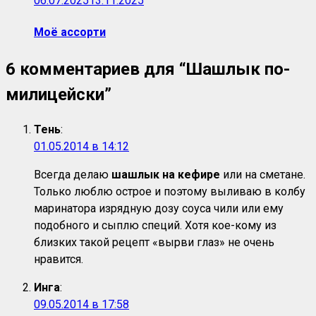
06.07.2025
13.11.2025
Моё ассорти
6 комментариев для “
Шашлык по-
милицейски
”
Тень
:
01.05.2014 в 14:12
Всегда делаю
шашлык на кефире
или на сметане.
Только люблю острое и поэтому выливаю в колбу
маринатора изрядную дозу соуса чили или ему
подобного и сыплю специй. Хотя кое-кому из
близких такой рецепт «вырви глаз» не очень
нравится.
Инга
:
09.05.2014 в 17:58