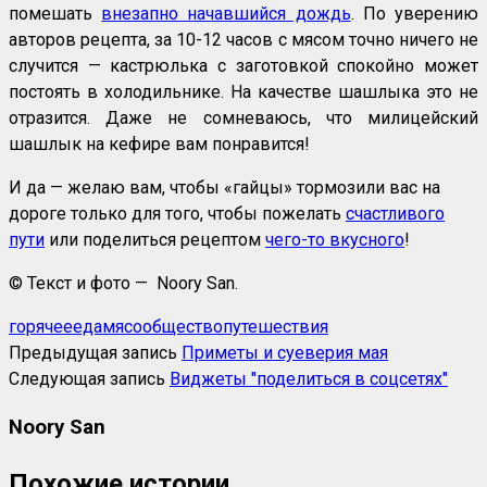
помешать
внезапно начавшийся дождь
. По уверению
авторов рецепта, за 10-12 часов с мясом точно ничего не
случится — кастрюлька с заготовкой спокойно может
постоять в холодильнике. На качестве шашлыка это не
отразится. Даже не сомневаюсь, что милицейский
шашлык на кефире вам понравится!
И да — желаю вам, чтобы «гайцы» тормозили вас на
дороге только для того, чтобы пожелать
счастливого
пути
или поделиться рецептом
чего-то вкусного
!
© Текст и фото — Noory San.
горячее
еда
мясо
общество
путешествия
Предыдущая запись
Приметы и суеверия мая
Следующая запись
Виджеты "поделиться в соцсетях"
Noory San
Похожие истории