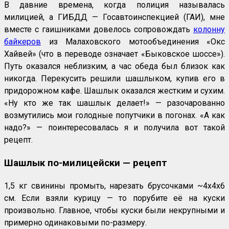
В давние времена, когда полиция называлась
милицией, а ГИБДД — Госавтоинспекцией (ГАИ), мне
вместе с гаишниками довелось сопровождать
колонну
байкеров
из Малаховского мотообъединения «Окс
Хайвей» (что в переводе означает «Быковское шоссе»).
Путь оказался неблизким, а час обеда был близок как
никогда. Перекусить решили шашлыком, купив его в
придорожном кафе. Шашлык оказался жестким и сухим.
«Ну кто же так шашлык делает!» — разочарованно
возмутились мои голодные попутчики в погонах. «А как
надо?» — поинтересовалась я и получила вот такой
рецепт.
Шашлык по-милицейски — рецепт
1,5 кг свинины промыть, нарезать брусочками ~4х4х6
см. Если взяли курицу — то порубите её на куски
произвольно. Главное, чтобы куски были некрупными и
примерно одинаковыми по-размеру.