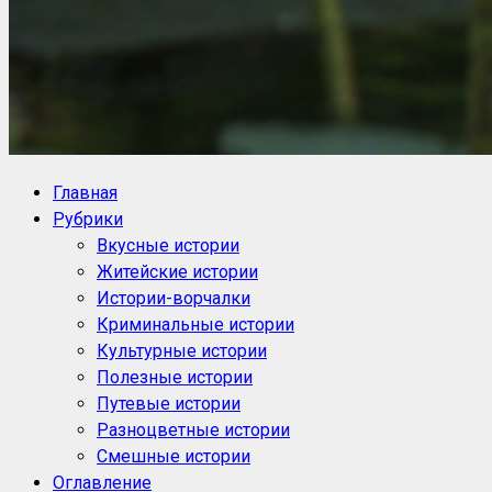
NoorySan.ru
Блог историй NoorySan
Главная
Рубрики
Вкусные истории
Житейские истории
Истории-ворчалки
Криминальные истории
Культурные истории
Полезные истории
Путевые истории
Разноцветные истории
Смешные истории
Оглавление