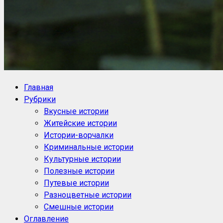
NoorySan.ru
Блог историй NoorySan
Главная
Рубрики
Вкусные истории
Житейские истории
Истории-ворчалки
Криминальные истории
Культурные истории
Полезные истории
Путевые истории
Разноцветные истории
Смешные истории
Оглавление