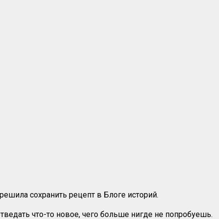
 решила сохранить рецепт в Блоге историй.
 отведать что-то новое, чего больше нигде не попробуешь.