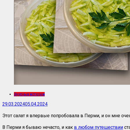
Вкусные истории
29.03.2024
05.04.2024
Этот салат я впервые попробовала в Перми, и он мне очен
В Перми я бываю нечасто, и как
в любом путешествии
ст