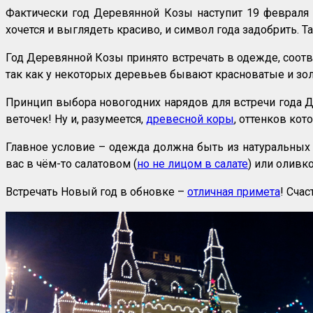
Фактически год Деревянной Козы наступит 19 февраля 
хочется и выглядеть красиво, и символ года задобрить. Т
Год Деревянной Козы принято встречать в одежде, соо
так как у некоторых деревьев бывают красноватые и золо
Принцип выбора новогодних нарядов для встречи года Дер
веточек! Ну и, разумеется,
древесной коры
, оттенков кот
Главное условие – одежда должна быть из натуральных м
вас в чём-то салатовом (
но не лицом в салате
) или оливко
Встречать Новый год в обновке –
отличная примета
! Сча