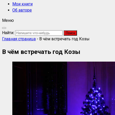
Мои книги
Об авторе
Меню
Найти:
Главная страница
-
В чём встречать год Козы
В чём встречать год Козы