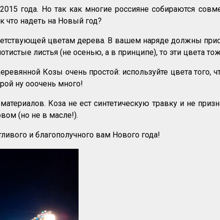
2015 года. Но так как многие россияне собираются совм
ак что надеть на Новый год?
тветствующей цветам дерева. В вашем наряде должны при
тистые листья (не осенью, а в принципе), то эти цвета т
евянной Козы очень простой: используйте цвета того, чт
орой ну ооочень много!
атериалов. Коза не ест синтетическую травку и не призн
вом (но не в масле!).
стливого и благополучного вам Нового года!