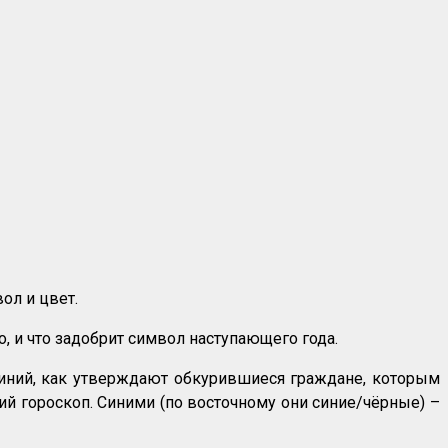
ол и цвет.
о, и что задобрит символ наступающего года.
синий, как утверждают обкурившиеся граждане, которым
й гороскоп. Синими (по восточному они синие/чёрные) –