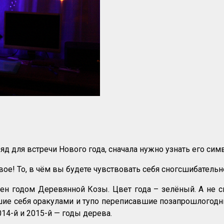
д для встречи Нового года, сначала нужно узнать его симв
ивое! То, в чём вы будете чувствовать себя сногсшибательн
н годом Деревянной Козы. Цвет года – зелёный. А не 
ие себя оракулами и тупо переписавшие позапрошлогодни
14-й и 2015-й — годы дерева.