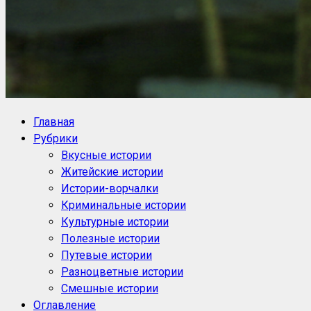
NoorySan.ru
Блог историй NoorySan
Главная
Рубрики
Вкусные истории
Житейские истории
Истории-ворчалки
Криминальные истории
Культурные истории
Полезные истории
Путевые истории
Разноцветные истории
Смешные истории
Оглавление