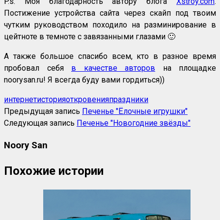
P.s. Моя благодарность автору блога
Xstroy.com
.
Постижение устройства сайта через скайп под твоим
чутким руководством походило на разминирование в
цейтноте в темноте с завязанными глазами 🙂
А также большое спасибо всем, кто в разное время
пробовал себя
в качестве авторов
на площадке
noorysan.ru! Я всегда буду вами гордиться))
интернет
история
откровения
праздники
Предыдущая запись
Печенье "Ёлочные игрушки"
Следующая запись
Печенье "Новогодние звёзды"
Noory San
Похожие истории