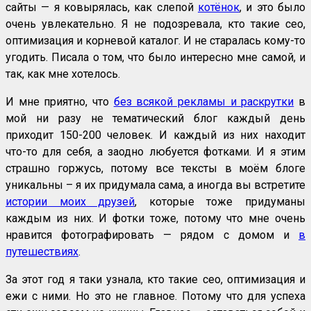
сайты — я ковырялась, как слепой
котёнок
, и это было
очень увлекательно. Я не подозревала, кто такие сео,
оптимизация и корневой каталог. И не старалась кому-то
угодить. Писала о том, что было интересно мне самой, и
так, как мне хотелось.
И мне приятно, что
без всякой рекламы и раскрутки
в
мой ни разу не тематический блог каждый день
приходит 150-200 человек. И каждый из них находит
что-то для себя, а заодно любуется фотками. И я этим
страшно горжусь, потому все тексты в моём блоге
уникальны – я их придумала сама, а иногда вы встретите
истории моих друзей
, которые тоже придуманы
каждым из них. И фотки тоже, потому что мне очень
нравится фотографировать — рядом с домом и
в
путешествиях
.
За этот год я таки узнала, кто такие сео, оптимизация и
ежи с ними. Но это не главное. Потому что для успеха