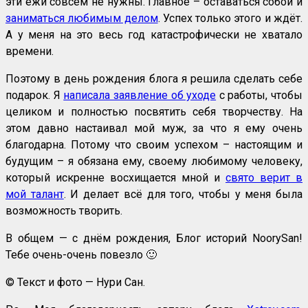
эти ежи совсем не нужны. Главное – оставаться собой и
заниматься любимым делом
. Успех только этого и ждёт.
А у меня на это весь год катастрофически не хватало
времени.
Поэтому в день рождения блога я решила сделать себе
подарок. Я
написала заявление об уходе
с работы, чтобы
целиком и полностью посвятить себя творчеству. На
этом давно настаивал мой муж, за что я ему очень
благодарна. Потому что своим успехом – настоящим и
будущим – я обязана ему, своему любимому человеку,
который искренне восхищается мной и
свято верит в
мой талант
. И делает всё для того, чтобы у меня была
возможность творить.
В общем — с днём рождения, Блог историй NoorySan!
Тебе очень-очень повезло 🙂
© Текст и фото — Нури Сан.