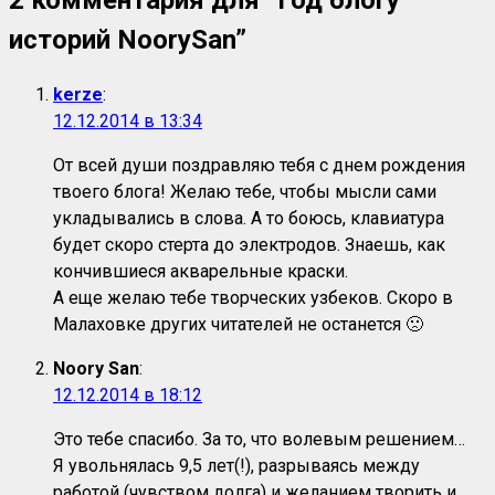
2 комментария для “
Год блогу
историй NoorySan
”
kerze
:
12.12.2014 в 13:34
От всей души поздравляю тебя с днем рождения
твоего блога! Желаю тебе, чтобы мысли сами
укладывались в слова. А то боюсь, клавиатура
будет скоро стерта до электродов. Знаешь, как
кончившиеся акварельные краски.
А еще желаю тебе творческих узбеков. Скоро в
Малаховке других читателей не останется 🙁
Noory San
:
12.12.2014 в 18:12
Это тебе спасибо. За то, что волевым решением…
Я увольнялась 9,5 лет(!), разрываясь между
работой (чувством долга) и желанием творить и