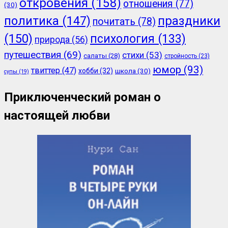
откровения
(158)
отношения
(77)
(30)
политика
(147)
праздники
почитать
(78)
(150)
психология
(133)
природа
(56)
путешествия
(69)
стихи
(53)
салаты
(28)
стройность
(23)
юмор
(93)
твиттер
(47)
хобби
(32)
школа
(30)
супы
(19)
Приключенческий роман о
настоящей любви