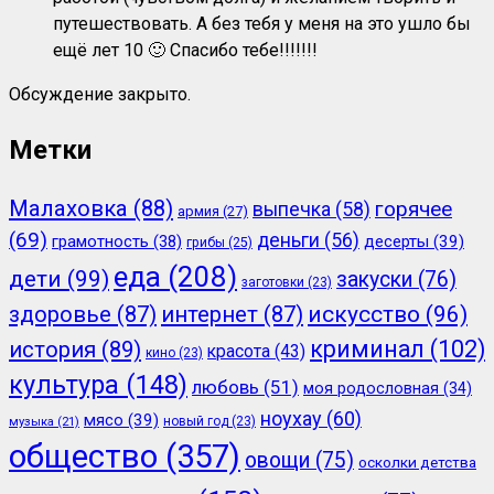
путешествовать. А без тебя у меня на это ушло бы
ещё лет 10 🙂 Спасибо тебе!!!!!!!
Обсуждение закрыто.
Метки
Малаховка
(88)
горячее
выпечка
(58)
армия
(27)
(69)
деньги
(56)
грамотность
(38)
десерты
(39)
грибы
(25)
еда
(208)
дети
(99)
закуски
(76)
заготовки
(23)
здоровье
(87)
интернет
(87)
искусство
(96)
криминал
(102)
история
(89)
красота
(43)
кино
(23)
культура
(148)
любовь
(51)
моя родословная
(34)
ноухау
(60)
мясо
(39)
новый год
(23)
музыка
(21)
общество
(357)
овощи
(75)
осколки детства