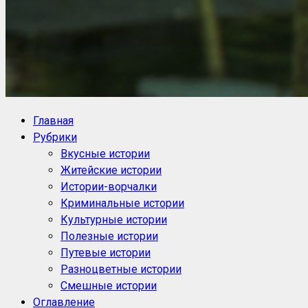
NoorySan.ru
Блог историй NoorySan
Главная
Рубрики
Вкусные истории
Житейские истории
Истории-ворчалки
Криминальные истории
Культурные истории
Полезные истории
Путевые истории
Разноцветные истории
Смешные истории
Оглавление