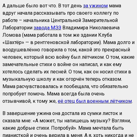
А дальше было вот что. В тот день
за ужином
мама
вдруг начала рассказывать про своего коллегу по
работе – начальника Центральной Замерительной
Лаборатории
завода МЭЗ
Владимира Николаевича
Ломова (мама работала в том же здании Клуба
«Шахтёр» — в рентгеновской лаборатории). Мама долго и
воодушевлённо говорила о том, какой это прекрасный
человек, который всю войну был лётчиком. О том, какие
замечательные стихи о войне он написал, и как ему
хотелось сделать их песней. О том, как он носил стихи в
музыкальную школу и как огорчён теперь отказом.
Мама расчувствовалась и пообещала, что обязательно
попробует помочь. Мама всегда была очень
отзывчивой, к тому же,
её отец был военным лётчиком
.
В завершение ужина она достала из сумки листок и
сказала мне: «А может, ты напишешь музыку? Взгляни,
какие добрые стихи. Попробуй». Мама мечтала быть
пианисткой и очень верила в меня. А я, хоть никогда и не