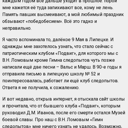
каждым годом всё дальше уходит в прошлое: порой
мне кажется её туда запихивают все, кому не лень.
Память павших высмеивают, а мой любимый праздник
обзывают «победобесием». Всё это гадко и
неправильно.
Я часто вспоминала то, далёкое 9 Мая в Липецке. И
однажды мне захотелось узнать, что стало сейчас с
патриотическим клубом «Подвиг», для которого мы с
В.Н. Ломовым кроме Гимна следопытов чуть позже
написали ещё две песни – Вальс и Марш. В 90-е годы я
отправила письмо в липецкую школу № 52 и
поинтересовалась, работает ли ещё клуб следопытов.
Ответа я не получила, к сожалению.
И вот недавно, открыв интернет, я отыскала сайт школы
и прочитала, что от бывшего клуба «Подвиг», которым
руководил Д.М. Иванов, после его смерти остался Музей
боевой славы. Про наш с В.Н. Ломовым «Гимн
следопытов» мне ничего узнать не удалось. Возможно,