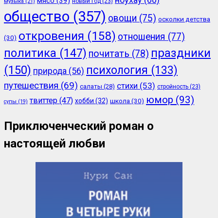
мясо
(39)
новый год
(23)
музыка
(21)
общество
(357)
овощи
(75)
осколки детства
откровения
(158)
отношения
(77)
(30)
политика
(147)
праздники
почитать
(78)
(150)
психология
(133)
природа
(56)
путешествия
(69)
стихи
(53)
салаты
(28)
стройность
(23)
юмор
(93)
твиттер
(47)
хобби
(32)
школа
(30)
супы
(19)
Приключенческий роман о
настоящей любви