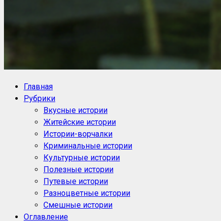
NoorySan.ru
Блог историй NoorySan
Главная
Рубрики
Вкусные истории
Житейские истории
Истории-ворчалки
Криминальные истории
Культурные истории
Полезные истории
Путевые истории
Разноцветные истории
Смешные истории
Оглавление