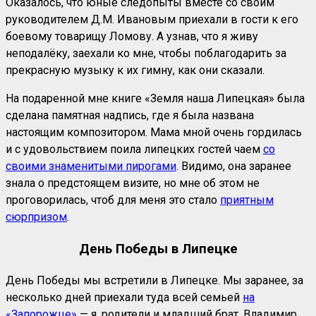
Оказалось, что юные следопыты вместе со своим
руководителем Д.М. Ивановым приехали в гости к его
боевому товарищу Ломову. А узнав, что я живу
неподалёку, заехали ко мне, чтобы поблагодарить за
прекрасную музыку к их гимну, как они сказали.
На подаренной мне книге «Земля наша Липецкая» была
сделана памятная надпись, где я была названа
настоящим композитором. Мама мной очень гордилась
и с удовольствием поила липецких гостей чаем
со
своими знаменитыми пирогами
. Видимо, она заранее
знала о предстоящем визите, но мне об этом не
проговорилась, чтоб для меня это стало
приятным
сюрпризом
.
День Победы в Липецке
День Победы мы встретили в Липецке. Мы заранее, за
несколько дней приехали туда всей семьей
на
«Запорожце»
— я, родители и младший брат. Владимир