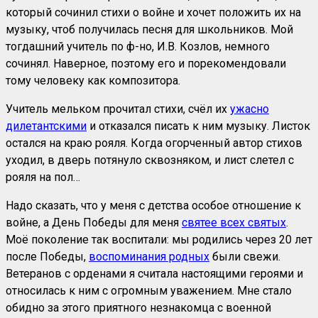
который сочинил стихи о войне и хочет положить их на
музыку, чтоб получилась песня для школьников. Мой
тогдашний учитель по ф-но, И.В. Козлов, немного
сочинял. Наверное, поэтому его и порекомендовали
тому человеку как композитора.
Учитель мельком прочитал стихи, счёл их
ужасно
дилетантскими
и отказался писать к ним музыку. Листок
остался на краю рояля. Когда огорченный автор стихов
уходил, в дверь потянуло сквозняком, и лист слетел с
рояля на пол…
Надо сказать, что у меня с детства особое отношение к
войне, а День Победы для меня
святее всех святых
.
Моё поколение так воспитали: мы родились через 20 лет
после Победы,
воспоминания родных
были свежи.
Ветеранов с орденами я считала настоящими героями и
относилась к ним с огромным уважением. Мне стало
обидно за этого приятного незнакомца с военной