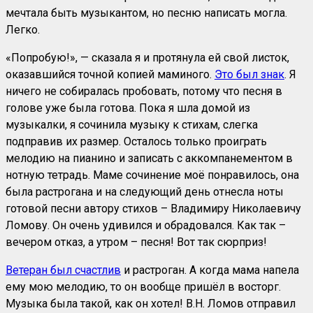
мечтала быть музыкантом, но песню написать могла.
Легко.
«Попробую!», — сказала я и протянула ей свой листок,
оказавшийся точной копией маминого.
Это был знак
. Я
ничего не собиралась пробовать, потому что песня в
голове уже была готова. Пока я шла домой из
музыкалки, я сочинила музыку к стихам, слегка
подправив их размер. Осталось только проиграть
мелодию на пианино и записать с аккомпанементом в
нотную тетрадь. Маме сочинение моё понравилось, она
была растрогана и на следующий день отнесла ноты
готовой песни автору стихов – Владимиру Николаевичу
Ломову. Он очень удивился и обрадовался. Как так –
вечером отказ, а утром – песня! Вот так сюрприз!
Ветеран был счастлив
и растроган. А когда мама напела
ему мою мелодию, то он вообще пришёл в восторг.
Музыка была такой, как он хотел! В.Н. Ломов отправил