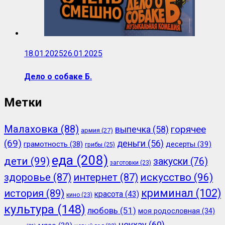
18.01.2025
26.01.2025
Дело о собаке Б.
Метки
Малаховка
(88)
горячее
выпечка
(58)
армия
(27)
(69)
деньги
(56)
грамотность
(38)
десерты
(39)
грибы
(25)
еда
(208)
дети
(99)
закуски
(76)
заготовки
(23)
здоровье
(87)
интернет
(87)
искусство
(96)
криминал
(102)
история
(89)
красота
(43)
кино
(23)
культура
(148)
любовь
(51)
моя родословная
(34)
ноухау
(60)