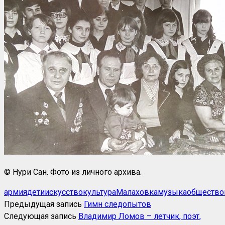
© Нури Сан. Фото из личного архива.
армия
дети
искусство
культура
Малаховка
музыка
общество
Предыдущая запись
Гимн следопытов
Следующая запись
Владимир Ломов – летчик, поэт,