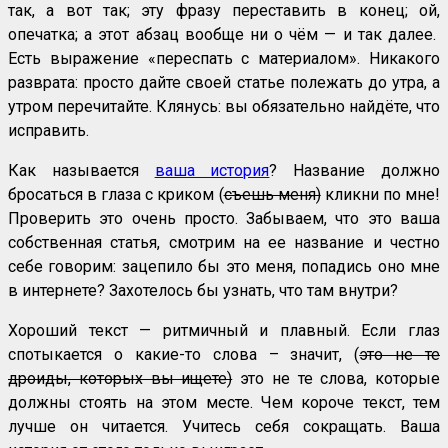
так, а вот так; эту фразу переставить в конец; ой,
опечатка; а этот абзац вообще ни о чём — и так далее.
Есть выражение «переспать с материалом». Никакого
разврата: просто дайте своей статье полежать до утра, а
утром перечитайте. Клянусь: вы обязательно найдёте, что
исправить.
Как называется
ваша история
? Название должно
бросаться в глаза с криком (
съешь меня)
кликни по мне!
Проверить это очень просто. Забываем, что это ваша
собственная статья, смотрим на ее название и честно
себе говорим: зацепило бы это меня, попадись оно мне
в интернете? Захотелось бы узнать, что там внутри?
Хороший текст — ритмичный и плавный. Если глаз
спотыкается о какие-то слова – значит, (
это не те
дроиды, которых вы ищете)
это не те слова, которые
должны стоять на этом месте. Чем короче текст, тем
лучше он читается. Учитесь себя сокращать. Ваша