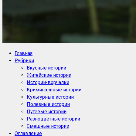
NoorySan.ru
Блог историй NoorySan
Главная
Рубрики
Вкусные истории
Житейские истории
Истории-ворчалки
Криминальные истории
Культурные истории
Полезные истории
Путевые истории
Разноцветные истории
Смешные истории
Оглавление