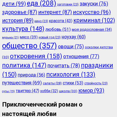
еда
(208)
дети
(99)
закуски
(76)
заготовки
(23)
здоровье
(87)
интернет
(87)
искусство
(96)
криминал
(102)
история
(89)
красота
(43)
кино
(23)
культура
(148)
любовь
(51)
моя родословная
(34)
ноухау
(60)
мясо
(39)
новый год
(23)
музыка
(21)
общество
(357)
овощи
(75)
осколки детства
откровения
(158)
отношения
(77)
(30)
политика
(147)
праздники
почитать
(78)
(150)
психология
(133)
природа
(56)
путешествия
(69)
стихи
(53)
салаты
(28)
стройность
(23)
юмор
(93)
твиттер
(47)
хобби
(32)
школа
(30)
супы
(19)
Приключенческий роман о
настоящей любви