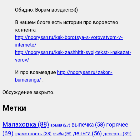
Обидно. Ворам воздастся))
В нашем блоге есть истории про воровство
контента:
http://noorysan.ru/kak-borotsya-s-vorovstvom-v-
internete/
http://noorysan.ru/kak-zashhitit-svoj-tekst-i-nakazat-
vorov/
И про возмездие
http://noorysan.ru/zakon-
bumeranga/
.
Обсуждение закрыто.
Метки
Малаховка
(88)
горячее
выпечка
(58)
армия
(27)
(69)
деньги
(56)
грамотность
(38)
десерты
(39)
грибы
(25)