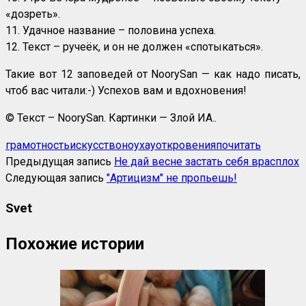
«дозреть».
11. Удачное название – половина успеха.
12. Текст – ручеёк, и он не должен «спотыкаться».
Такие вот 12 заповедей от NoorySan — как надо писать,
чтоб вас читали:-) Успехов вам и вдохновения!
© Текст – NoorySan. Картинки — Злой ИА..
грамотность
искусство
ноухау
откровения
почитать
Предыдущая запись
Не дай весне застать себя врасплох
Следующая запись
"Артицизм" не пропьешь!
Svet
Похожие истории