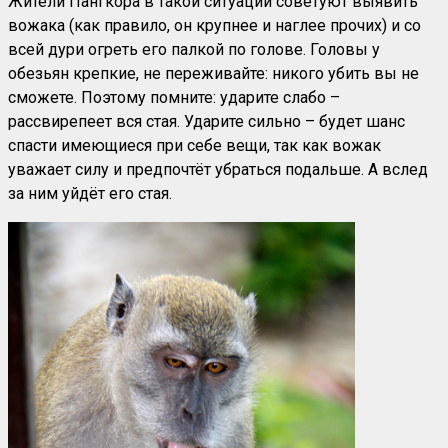
Жители Пангкора в такой ситуации советуют выявить
вожака (как правило, он крупнее и наглее прочих) и со
всей дури огреть его палкой по голове. Головы у
обезьян крепкие, не переживайте: никого убить вы не
сможете. Поэтому помните: ударите слабо –
рассвирепеет вся стая. Ударите сильно – будет шанс
спасти имеющиеся при себе вещи, так как вожак
уважает силу и предпочтёт убраться подальше. А вслед
за ним уйдёт его стая.