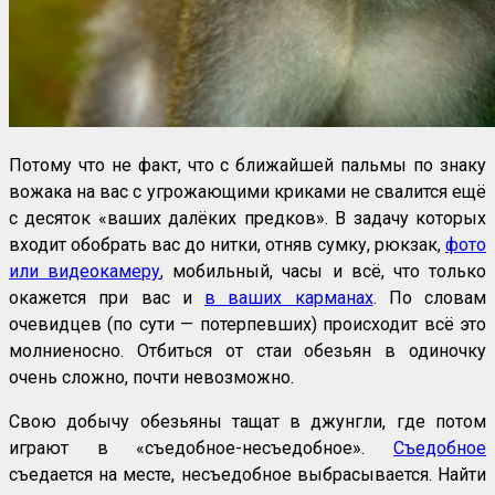
Потому что не факт, что с ближайшей пальмы по знаку
вожака на вас с угрожающими криками не свалится ещё
с десяток «ваших далёких предков». В задачу которых
входит обобрать вас до нитки, отняв сумку, рюкзак,
фото
или видеокамеру
, мобильный, часы и всё, что только
окажется при вас и
в ваших карманах
. По словам
очевидцев (по сути — потерпевших) происходит всё это
молниеносно. Отбиться от стаи обезьян в одиночку
очень сложно, почти невозможно.
Свою добычу обезьяны тащат в джунгли, где потом
играют в «съедобное-несъедобное».
Съедобное
съедается на месте, несъедобное выбрасывается. Найти