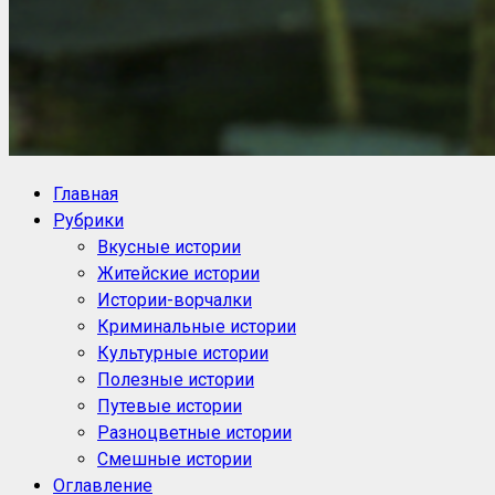
NoorySan.ru
Блог историй NoorySan
Главная
Рубрики
Вкусные истории
Житейские истории
Истории-ворчалки
Криминальные истории
Культурные истории
Полезные истории
Путевые истории
Разноцветные истории
Смешные истории
Оглавление