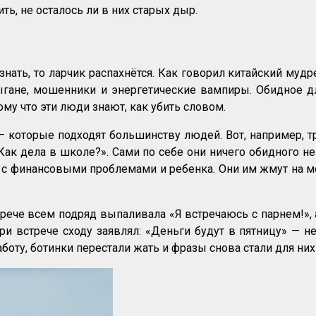
ь, не осталось ли в них старых дыр.
знать, то ларчик распахнётся. Как говорил китайский мудр
гане, мошенники и энергетические вампиры. Обидное д
му что эти люди знают, как убить словом.
 которые подходят большинству людей. Вот, например, т
Как дела в школе?». Сами по себе они ничего обидного н
а с финансовыми проблемами и ребенка. Они им жмут на моз
рече всем подряд выпаливала «Я встречаюсь с парнем!», 
и встрече сходу заявлял: «Деньги будут в пятницу» — не
аботу, ботинки перестали жать и фразы снова стали для ни