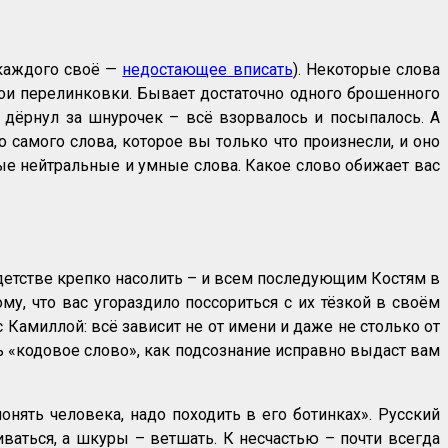
 каждого своё —
недостающее вписать
). Некоторые слова
вои перелинковки. Бывает достаточно одного брошенного
: дёрнул за шнурочек – всё взорвалось и посыпалось. А
о самого слова, которое вы только что произнесли, и оно
е нейтральные и умные слова. Какое слово обижает вас
 детстве крепко насолить – и всем последующим Костям в
му, что вас угораздило поссориться с их тёзкой в своём
 Камиллой: всё зависит не от имени и даже не столько от
ть «кодовое слово», как подсознание исправно выдаст вам
ять человека, надо походить в его ботинках». Русский
ваться, а шкуры – ветшать. К несчастью – почти всегда