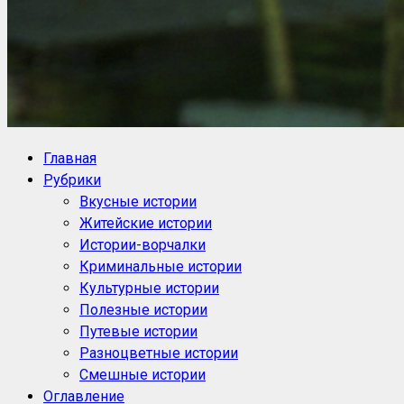
NoorySan.ru
Блог историй NoorySan
Главная
Рубрики
Вкусные истории
Житейские истории
Истории-ворчалки
Криминальные истории
Культурные истории
Полезные истории
Путевые истории
Разноцветные истории
Смешные истории
Оглавление