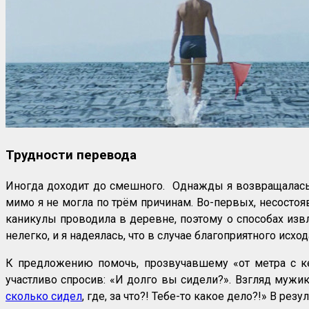
Трудности перевода
Иногда доходит до смешного. Однажды я возвращалась и
мимо я не могла по трём причинам. Во-первых, несостоя
каникулы проводила в деревне, поэтому о способах извл
нелегко, и я надеялась, что в случае благоприятного исх
К предложению помочь, прозвучавшему «от метра с ке
участливо спросив: «И долго вы сидели?». Взгляд мужик
сколько сидел
, где, за что?! Тебе-то какое дело?!» В ре