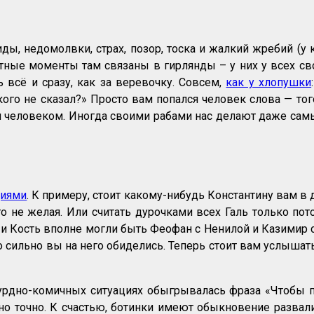
ды, недомолвки, страх, позор, тоска и жалкий жребий (у
иятные моменты там связаны в гирлянды – у них у всех с
 всё и сразу, как за веревочку. Совсем,
как у хлопушки
кого не сказал?» Просто вам попался человек слова — тог
 человеком. Иногда своими рабами нас делают даже самы
циями
. К примеру, стоит какому-нибудь Константину вам в
 не желая. Или считать дурочками всех Галь только пото
 и Кость вполне могли быть Феофан с Ненилой и Казимир с
ько сильно вы на него обиделись. Теперь стоит вам услыша
рдно-комичных ситуациях обыгрывалась фраза «Чтобы пон
но точно. К счастью, ботинки имеют обыкновение развали