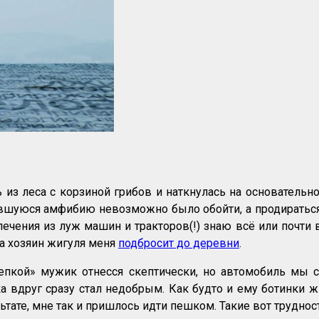
з леса с корзиной грибов и наткнулась на основательн
вшуюся амфибию невозможно было обойти, а продираться 
ечения из луж машин и тракторов(!) знаю всё или почти в
ода хозяин жигуля меня
подбросит до деревни
.
пкой» мужик отнесся скептически, но автомобиль мы с
а вдруг сразу стал недобрым. Как будто и ему ботинки ж
зультате, мне так и пришлось идти пешком. Такие вот трудно