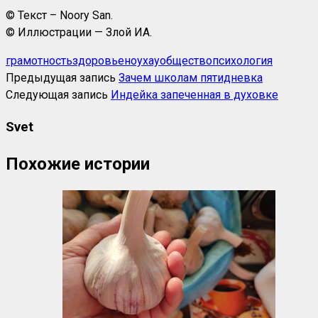
© Текст – Noory San.
© Иллюстрации — Злой ИА.
грамотность
здоровье
ноухау
общество
психология
Предыдущая запись
Зачем школам пятидневка
Следующая запись
Индейка запеченная в духовке
Svet
Похожие истории