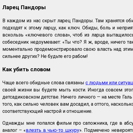
Ларец Пандоры
В каждом из нас скрыт ларец Пандоры. Там хранятся оби
подходят к этому ларцу, как ключ. Обиды, боль и непр
вскользь «ключевого слова», чтоб из ларца вытащилось
собеседник недоумевает: «Ты что? Я ж, вроде, ничего та
моментально продемонстрировало свою власть над этим
сильнее других? Не будьте его рабом!
Как убить словом
Чаще всего обидные слова связаны
с людьми или ситуа
своей жизни вы будете мыть кости. Иногда совсем этого
детсадиковском детстве. Ничего личного — на месте Галь
того, как сильно человек вам досадил, а оттого, наскол
соответствующий настрой и отношение.
Однажды мне попался фильм про сапожника, где в абсу
аналог – «
влезть в чью-то шкуру
». Подмечено невероят