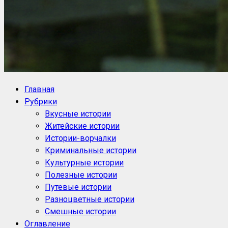
NoorySan.ru
Блог историй NoorySan
Главная
Рубрики
Вкусные истории
Житейские истории
Истории-ворчалки
Криминальные истории
Культурные истории
Полезные истории
Путевые истории
Разноцветные истории
Смешные истории
Оглавление