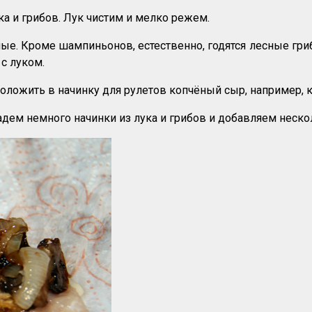
а и грибов. Лук чистим и мелко режем.
е. Кроме шампиньонов, естественно, годятся лесные гриб
с луком.
ожить в начинку для рулетов копчёный сыр, например, ко
адем немного начинки из лука и грибов и добавляем неско