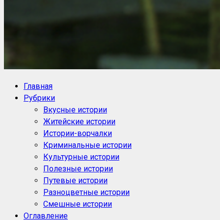
NoorySan.ru
Блог историй NoorySan
Главная
Рубрики
Вкусные истории
Житейские истории
Истории-ворчалки
Криминальные истории
Культурные истории
Полезные истории
Путевые истории
Разноцветные истории
Смешные истории
Оглавление