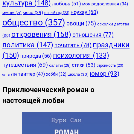
культура
(148)
любовь
(51)
моя родословная
(34)
ноухау
(60)
мясо
(39)
новый год
(23)
музыка
(21)
общество
(357)
овощи
(75)
осколки детства
откровения
(158)
отношения
(77)
(30)
политика
(147)
праздники
почитать
(78)
(150)
психология
(133)
природа
(56)
путешествия
(69)
стихи
(53)
салаты
(28)
стройность
(23)
юмор
(93)
твиттер
(47)
хобби
(32)
школа
(30)
супы
(19)
Приключенческий роман о
настоящей любви