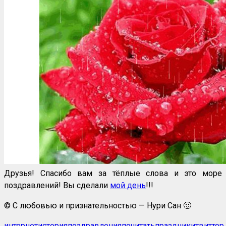
Друзья! Спасибо вам за тёплые слова и это море
поздравлений! Вы сделали
мой день
!!!
© С любовью и признательностью — Нури Сан 🙂
интернет
история
поздравления
почитать
праздники
твиттер