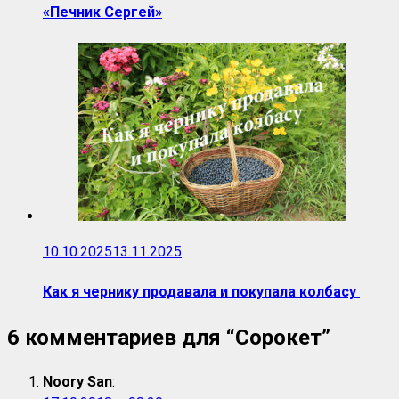
«Печник Сергей»
10.10.2025
13.11.2025
Как я чернику продавала и покупала колбасу
6 комментариев для “
Сорокет
”
Noory San
: