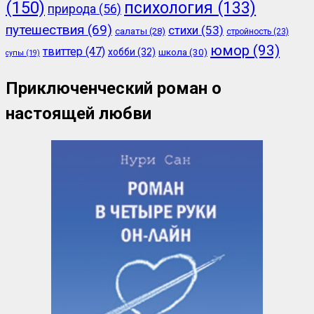
(150)
психология
(133)
природа
(56)
путешествия
(69)
стихи
(53)
салаты
(28)
стройность
(23)
юмор
(93)
твиттер
(47)
хобби
(32)
школа
(30)
супы
(19)
Приключенческий роман о
настоящей любви