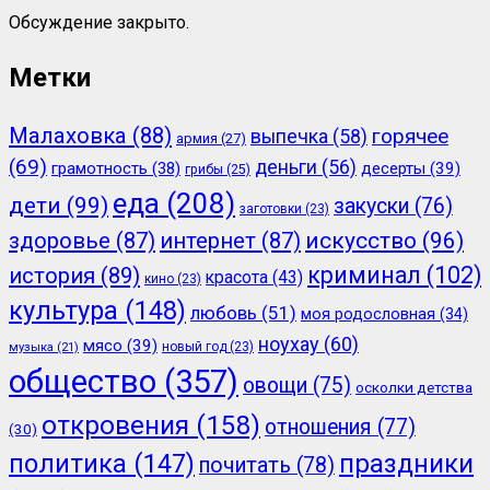
Обсуждение закрыто.
Метки
Малаховка
(88)
горячее
выпечка
(58)
армия
(27)
(69)
деньги
(56)
грамотность
(38)
десерты
(39)
грибы
(25)
еда
(208)
дети
(99)
закуски
(76)
заготовки
(23)
здоровье
(87)
интернет
(87)
искусство
(96)
криминал
(102)
история
(89)
красота
(43)
кино
(23)
культура
(148)
любовь
(51)
моя родословная
(34)
ноухау
(60)
мясо
(39)
новый год
(23)
музыка
(21)
общество
(357)
овощи
(75)
осколки детства
откровения
(158)
отношения
(77)
(30)
политика
(147)
праздники
почитать
(78)