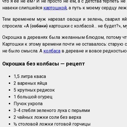
что я её не ем? И не просто не ем, а с детства терпеть н
навеки слипшейся
картошкой
, а путь к моему сердцу ле
Тем временем муж нарезал овощи и зелень, сварил яй
спросила: «А (
собаки)
картошки с колбасой… не будет?», м
Окрошка в деревнях была желанным блюдом, потому что т
Картошки к этому времени почти не оставалось: старую с
не было смысла. А
колбаса
в деревне и вовсе редкостью б
Окрошка без колбасы — рецепт
1,5 литра кваса
2 вареных яйца
5 крупных редисок
1 большой огурец
Пучок укропа
3-4 стебля зеленого лука с перьями
2 чайных ложки соли без верха
½ столовой ложки готовой горчицы