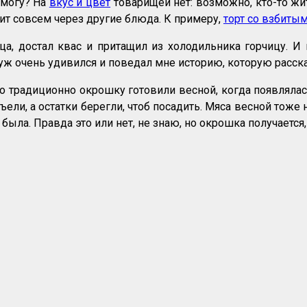
е могу? На
вкус и цвет
товарищей нет: возможно, кто-то ж
жит совсем через другие блюда. К примеру,
торт со взбиты
ца, достал квас и притащил из холодильника горчицу. 
уж очень удивился и поведал мне историю, которую расск
радиционно окрошку готовили весной, когда появлялась 
ъели, а остатки берегли, чтоб посадить. Мяса весной то
ыла. Правда это или нет, не знаю, но окрошка получается,