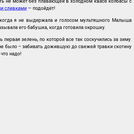
ить не может без плавающей в холодном квасе колбасы с
ми сливками
— подойдёт!
И когда я не выдержала и голосом мультяшного Малыша
азывала его бабушка, когда готовила окрошку.
первая зелень, по которой все так соскучились за зиму.
же не было – забивать дожившую до свежей травки скотину
 что надо!