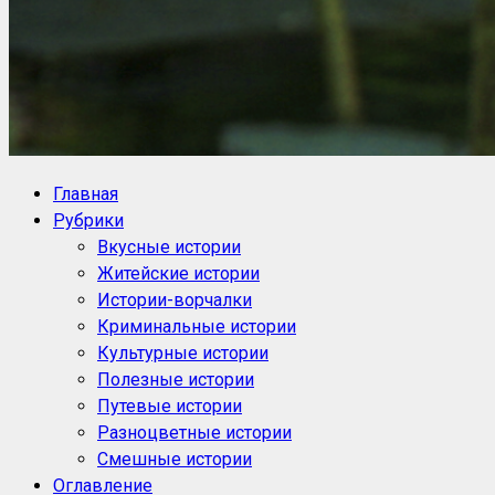
NoorySan.ru
Блог историй NoorySan
Главная
Рубрики
Вкусные истории
Житейские истории
Истории-ворчалки
Криминальные истории
Культурные истории
Полезные истории
Путевые истории
Разноцветные истории
Смешные истории
Оглавление