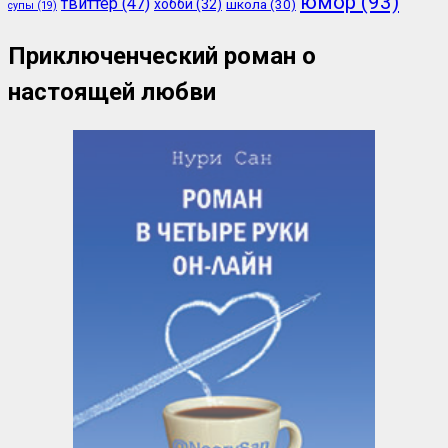
юмор
(93)
твиттер
(47)
хобби
(32)
школа
(30)
супы
(19)
Приключенческий роман о
настоящей любви