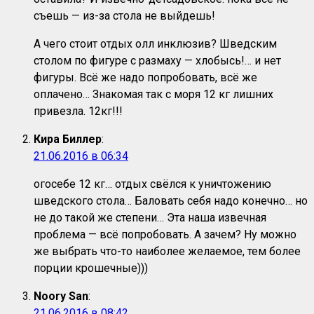
съешь — из-за стола не выйдешь!
А чего стоит отдых олл инклюзив? Шведским
столом по фигуре с размаху — хлобысь!… и нет
фигуры. Всё же надо попробовать, всё же
оплачено… Знакомая так с моря 12 кг лишних
привезла. 12кг!!!
Кира Биллер
:
21.06.2016 в 06:34
огосебе 12 кг… отдых свёлся к уничтожению
шведского стола… Баловать себя надо конечно… но
не до такой же степени… Эта наша извечная
проблема — всё попробовать. А зачем? Ну можно
же выбрать что-то наиболее желаемое, тем более
порции крошечные)))
Noory San
:
21.06.2016 в 08:42