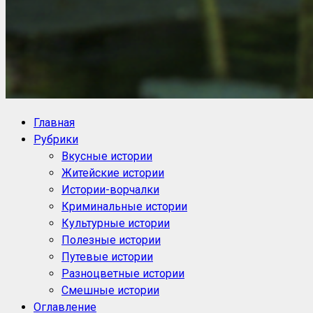
NoorySan.ru
Блог историй NoorySan
Главная
Рубрики
Вкусные истории
Житейские истории
Истории-ворчалки
Криминальные истории
Культурные истории
Полезные истории
Путевые истории
Разноцветные истории
Смешные истории
Оглавление