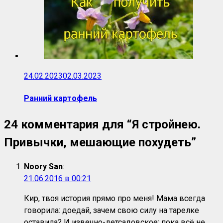
24.02.2023
02.03.2023
Ранний картофель
24 комментария для “
Я стройнею.
Привычки, мешающие похудеть
”
Noory San
:
21.06.2016 в 00:21
Кир, твоя история прямо про меня! Мама всегда
говорила: доедай, зачем свою силу на тарелке
оставила? И извечно-детсадовское: пока всё не