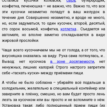
Остались кусочки колбаски,
сыра
, бутербродик,
конфетка, печенюшка – не важно, что. Важно то, что все
эти кусочки незаметно попадут в ваш желудок в
течение дня. Совершенно незаметно, и вроде не много,
но, если задуматься, то один кусочек, второй, десятый,
сто сорок восьмой, конфетка,
котлетка
… Съедается на
автомате, но вполне заметно откладывается в виде
жировой прослойки.
Чаще всего кусочничаем мы не от голода, а от того, что
вкусняшка оказалась на виду. Рука сама потянулась, и…
Вывод: нет кусочков
в зоне досягаемости
, нет
ненужных, лишних калорий. Строго настрого запретите
себе «таскать куски» между приёмами пищи.
А чтобы не было соблазна – убирайте всё подальше в
холодильник, желательно в специальный контейнер или
заверните в плёнку, смешно, но вам будет просто лень
лезть за кусочком или вы просто и не вспомните о нём.
Установка такая: либо полноценный прием пищи (их