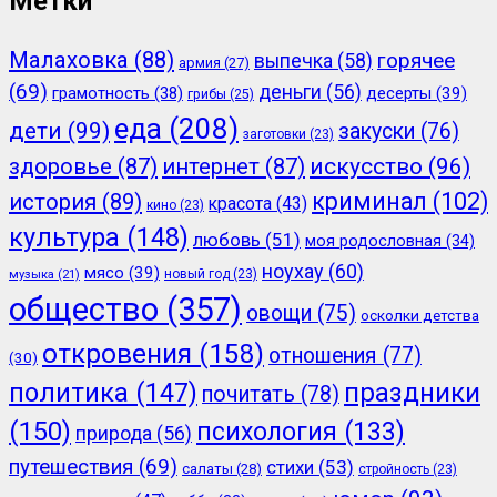
Метки
Малаховка
(88)
горячее
выпечка
(58)
армия
(27)
(69)
деньги
(56)
грамотность
(38)
десерты
(39)
грибы
(25)
еда
(208)
дети
(99)
закуски
(76)
заготовки
(23)
здоровье
(87)
интернет
(87)
искусство
(96)
криминал
(102)
история
(89)
красота
(43)
кино
(23)
культура
(148)
любовь
(51)
моя родословная
(34)
ноухау
(60)
мясо
(39)
новый год
(23)
музыка
(21)
общество
(357)
овощи
(75)
осколки детства
откровения
(158)
отношения
(77)
(30)
политика
(147)
праздники
почитать
(78)
(150)
психология
(133)
природа
(56)
путешествия
(69)
стихи
(53)
салаты
(28)
стройность
(23)