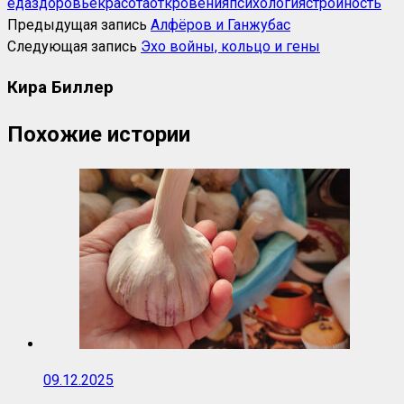
еда
здоровье
красота
откровения
психология
стройность
Предыдущая запись
Алфёров и Ганжубас
Следующая запись
Эхо войны, кольцо и гены
Кира Биллер
Похожие истории
09.12.2025