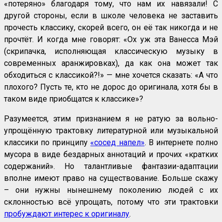
«потеряно» благодаря тому, что нам их навязали! С
другой стороны, если в школе человека не заставить
прочесть классику, скорей всего, он её так никогда и не
прочтёт. И когда мне говорят: «Ох уж эта Ванесса Мэй
(скрипачка, исполняющая классическую музыку в
современных аранжировках), да как она может так
обходиться с классикой?!» — мне хочется сказать: «А что
плохого? Пусть те, кто не дорос до оригинала, хотя бы в
таком виде приобщатся к классике»?
Разумеется, этим признанием я не ратую за вольно-
упрощённую трактовку литературной или музыкальной
классики по принципу
«сосед напел»
. В интернете полно
мусора в виде бездарных аннотаций и прочих «кратких
содержаний». Но талантливые фантазии-адаптации
вполне имеют право на существование. Больше скажу
– они нужны нынешнему поколению людей с их
склонностью всё упрощать, потому что эти трактовки
пробуждают интерес к оригиналу
.