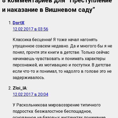
8 комментариев для “
Преступление
и наказание в Вишневом саду
”
DortX
:
12.02.2017 в 03:56
Классика бесценна! Я тоже начал нагонять
упущенное совсем недавно. Да и многого бы я не
понял, прочтя эти книги в детстве. Только сейчас
начинаешь чувствовать и понимать характеры
персонажей, их мотивацию и поступки. В детстве
если что-то и понимал, то надолго в голове это не
задерживалось.
Zloi_IA
:
12.02.2017 в 20:04
У Раскольникова мировоззрение типичного
подростка: безжалостное беспощадное,
основанное на базовых инстинктах понимание