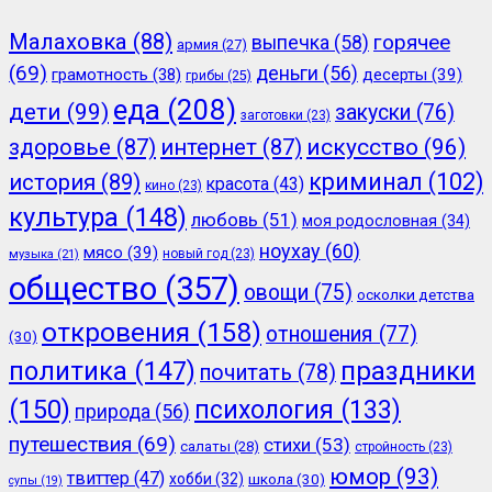
Малаховка
(88)
горячее
выпечка
(58)
армия
(27)
(69)
деньги
(56)
грамотность
(38)
десерты
(39)
грибы
(25)
еда
(208)
дети
(99)
закуски
(76)
заготовки
(23)
здоровье
(87)
интернет
(87)
искусство
(96)
криминал
(102)
история
(89)
красота
(43)
кино
(23)
культура
(148)
любовь
(51)
моя родословная
(34)
ноухау
(60)
мясо
(39)
новый год
(23)
музыка
(21)
общество
(357)
овощи
(75)
осколки детства
откровения
(158)
отношения
(77)
(30)
политика
(147)
праздники
почитать
(78)
(150)
психология
(133)
природа
(56)
путешествия
(69)
стихи
(53)
салаты
(28)
стройность
(23)
юмор
(93)
твиттер
(47)
хобби
(32)
школа
(30)
супы
(19)