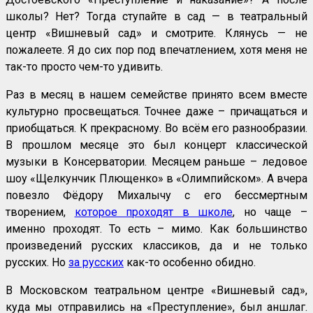
школы? Нет? Тогда ступайте в сад — в театральный
центр «Вишневый сад» и смотрите. Клянусь — не
пожалеете. Я до сих пор под впечатлением, хотя меня не
так-то просто чем-то удивить.
Раз в месяц в нашем семействе принято всем вместе
культурно просвещаться. Точнее даже – причащаться и
приобщаться. К прекрасному. Во всём его разнообразии.
В прошлом месяце это был концерт классической
музыки в Консерватории. Месяцем раньше – ледовое
шоу «Щелкунчик Плющенко» в «Олимпийском». А вчера
повезло Фёдору Михалычу с его бессмертным
творением,
которое проходят в школе
, но чаще –
именно проходят. То есть – мимо. Как большинство
произведений русских классиков, да и не только
русских. Но
за русских
как-то особенно обидно.
В Московском театральном центре «Вишневый сад»,
куда мы отправились на «Преступление», был аншлаг.