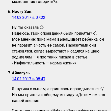
можешь так говорить?».
Noory San
:
14.02.2017 в 07:32
Ну, ты сказала 😉
Надеюсь, твои оправдания были приняты? 🙂
Моё мнение: пока мама вынашивает ребенка, он
не паразит, а часть её самой. Паразитами они
становятся, когда вырастают и садятся на шею
родителям — я про таких писала в статье
«Инфантильность — норма жизни».
Айнагуль
:
14.02.2017 в 08:47
Я шутила с сыном, а пришлось оправдываться 🙂
Но мы пришли к общему выводу: «Дети — смысл
нашей жизни».
Смотрели по каналу «National Geographic» передачу