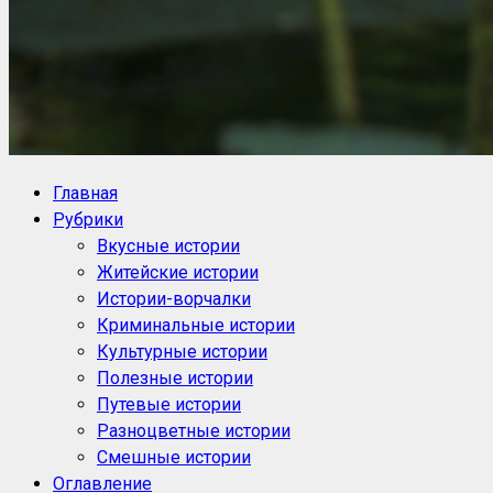
NoorySan.ru
Блог историй NoorySan
Главная
Рубрики
Вкусные истории
Житейские истории
Истории-ворчалки
Криминальные истории
Культурные истории
Полезные истории
Путевые истории
Разноцветные истории
Смешные истории
Оглавление