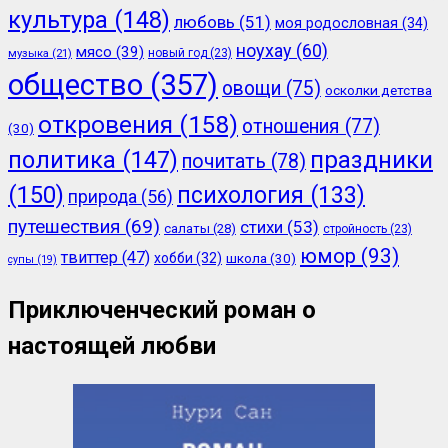
культура
(148)
любовь
(51)
моя родословная
(34)
ноухау
(60)
мясо
(39)
новый год
(23)
музыка
(21)
общество
(357)
овощи
(75)
осколки детства
откровения
(158)
отношения
(77)
(30)
политика
(147)
праздники
почитать
(78)
(150)
психология
(133)
природа
(56)
путешествия
(69)
стихи
(53)
салаты
(28)
стройность
(23)
юмор
(93)
твиттер
(47)
хобби
(32)
школа
(30)
супы
(19)
Приключенческий роман о
настоящей любви