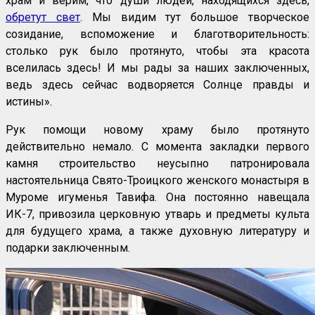
храм и верим, что души людей, находящихся здесь,
обретут свет
. Мы видим тут большое творческое
созидание, вспоможение и благотворительность:
столько рук было протянуто, чтобы эта красота
вселилась здесь! И мы рады за наших заключенных,
ведь здесь сейчас водворяется Солнце правды и
истины».
Рук помощи новому храму было протянуто
действительно немало. С момента закладки первого
камня строительство неусыпно патронировала
настоятельница Свято-Троицкого женского монастыря в
Муроме игуменья Тавифа. Она постоянно навещала
ИК-7, привозила церковную утварь и предметы культа
для будущего храма, а также духовную литературу и
подарки заключенным.