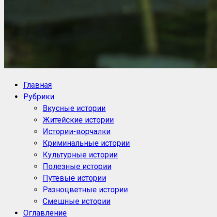
NoorySan.ru
Блог историй NoorySan
Главная
Рубрики
Вкусные истории
Житейские истории
Истории-ворчалки
Криминальные истории
Культурные истории
Полезные истории
Путевые истории
Разноцветные истории
Смешные истории
Оглавление