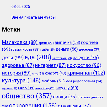
08.02.2025
Время писать мемуары
Метки
Малаховка
(88)
горячее
выпечка
(58)
армия
(27)
(69)
деньги
(56)
грамотность
(38)
десерты
(39)
грибы
(25)
еда
(208)
дети
(99)
закуски
(76)
заготовки
(23)
здоровье
(87)
интернет
(87)
искусство
(96)
криминал
(102)
история
(89)
красота
(43)
кино
(23)
культура
(148)
любовь
(51)
моя родословная
(34)
ноухау
(60)
мясо
(39)
новый год
(23)
музыка
(21)
общество
(357)
овощи
(75)
осколки детства
откровения
(158)
отношения
(77)
(30)