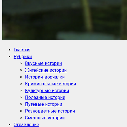
NoorySan.ru
Блог историй NoorySan
Главная
Рубрики
Вкусные истории
Житейские истории
Истории-ворчалки
Криминальные истории
Культурные истории
Полезные истории
Путевые истории
Разноцветные истории
Смешные истории
Оглавление