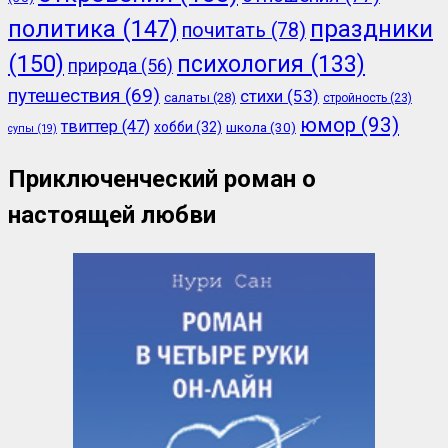
политика
(147)
праздники
почитать
(78)
(150)
психология
(133)
природа
(56)
путешествия
(69)
стихи
(53)
салаты
(28)
стройность
(23)
юмор
(93)
твиттер
(47)
хобби
(32)
школа
(30)
супы
(19)
Приключенческий роман о
настоящей любви