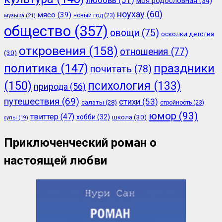
моя родословная
(34)
ноухау
(60)
мясо
(39)
новый год
(23)
музыка
(21)
общество
(357)
овощи
(75)
осколки детства
откровения
(158)
отношения
(77)
(30)
политика
(147)
праздники
почитать
(78)
(150)
психология
(133)
природа
(56)
путешествия
(69)
стихи
(53)
салаты
(28)
стройность
(23)
юмор
(93)
твиттер
(47)
хобби
(32)
школа
(30)
супы
(19)
Приключенческий роман о
настоящей любви