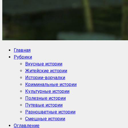
NoorySan.ru
Блог историй NoorySan
Главная
Рубрики
Вкусные истории
Житейские истории
Истории-ворчалки
Криминальные истории
Культурные истории
Полезные истории
Путевые истории
Разноцветные истории
Смешные истории
Оглавление