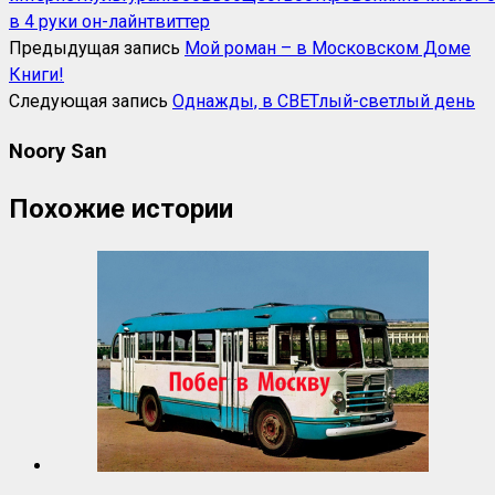
в 4 руки он-лайн
твиттер
Предыдущая запись
Мой роман – в Московском Доме
Книги!
Следующая запись
Однажды, в СВЕТлый-светлый день
Noory San
Похожие истории