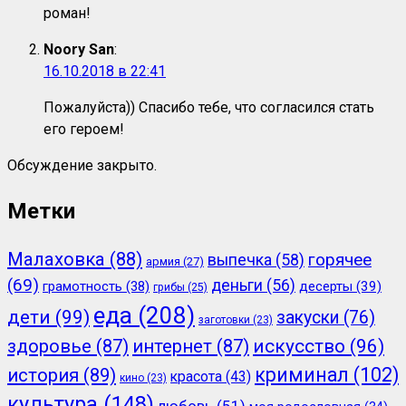
роман!
Noory San
:
16.10.2018 в 22:41
Пожалуйста)) Спасибо тебе, что согласился стать
его героем!
Обсуждение закрыто.
Метки
Малаховка
(88)
горячее
выпечка
(58)
армия
(27)
(69)
деньги
(56)
грамотность
(38)
десерты
(39)
грибы
(25)
еда
(208)
дети
(99)
закуски
(76)
заготовки
(23)
здоровье
(87)
интернет
(87)
искусство
(96)
криминал
(102)
история
(89)
красота
(43)
кино
(23)
культура
(148)
любовь
(51)