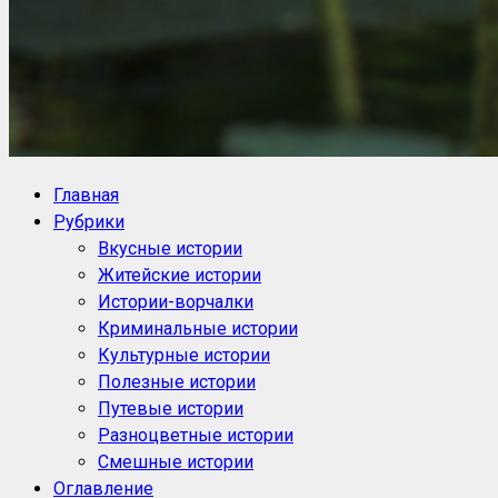
NoorySan.ru
Блог историй NoorySan
Главная
Рубрики
Вкусные истории
Житейские истории
Истории-ворчалки
Криминальные истории
Культурные истории
Полезные истории
Путевые истории
Разноцветные истории
Смешные истории
Оглавление