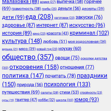
Малаховка
(88)
горячее
выпечка
(58)
армия
(27)
(69)
деньги
(56)
грамотность
(38)
десерты
(39)
грибы
(25)
еда
(208)
дети
(99)
закуски
(76)
заготовки
(23)
здоровье
(87)
интернет
(87)
искусство
(96)
криминал
(102)
история
(89)
красота
(43)
кино
(23)
культура
(148)
любовь
(51)
моя родословная
(34)
ноухау
(60)
мясо
(39)
новый год
(23)
музыка
(21)
общество
(357)
овощи
(75)
осколки детства
откровения
(158)
отношения
(77)
(30)
политика
(147)
праздники
почитать
(78)
(150)
психология
(133)
природа
(56)
путешествия
(69)
стихи
(53)
салаты
(28)
стройность
(23)
юмор
(93)
твиттер
(47)
хобби
(32)
школа
(30)
супы
(19)