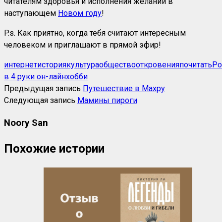
читателям здоровья и исполнения желаний в
наступающем
Новом году
!
P.s. Как приятно, когда тебя считают интересным
человеком и приглашают в прямой эфир!
интернет
история
культура
общество
откровения
почитать
Ро
в 4 руки он-лайн
хобби
Предыдущая запись
Путешествие в Махру
Следующая запись
Мамины пироги
Noory San
Похожие истории