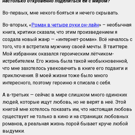
настолько откровенно поделиться ей с миром?
Во-первых, мне некого бояться и нечего скрывать.
Во-вторых, «
Роман в четыре руки он-лайн
» – необычная
книга, критики сказали, что этим произведением я
создала новый жанр — «интернет-роман». Всё началось с
того, что я встретила мужчину своей мечты. В твиттере.
Мой избранник оказался героическим лётчиком-
истребителем. Его жизнь была такой необыкновенной,
что мне захотелось увековечить в книге его подвиги и
приключения. В моей жизни тоже было много
интересного, поэтому героиню я списала с себя.
А в-третьих — сейчас в мире слишком много одиноких
людей, которые ищут любовь, но не верят в неё. Этой
книгой мне хотелось показать им, что настоящая любовь
существует не только в кино и на страницах любовных
романов, а реальная жизнь порой бывает круче любой
выдумки.