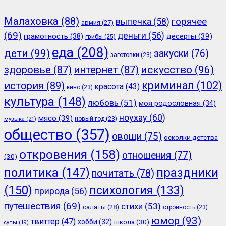
Малаховка
(88)
горячее
выпечка
(58)
армия
(27)
(69)
деньги
(56)
грамотность
(38)
десерты
(39)
грибы
(25)
еда
(208)
дети
(99)
закуски
(76)
заготовки
(23)
здоровье
(87)
интернет
(87)
искусство
(96)
криминал
(102)
история
(89)
красота
(43)
кино
(23)
культура
(148)
любовь
(51)
моя родословная
(34)
ноухау
(60)
мясо
(39)
новый год
(23)
музыка
(21)
общество
(357)
овощи
(75)
осколки детства
откровения
(158)
отношения
(77)
(30)
политика
(147)
праздники
почитать
(78)
(150)
психология
(133)
природа
(56)
путешествия
(69)
стихи
(53)
салаты
(28)
стройность
(23)
юмор
(93)
твиттер
(47)
хобби
(32)
школа
(30)
супы
(19)