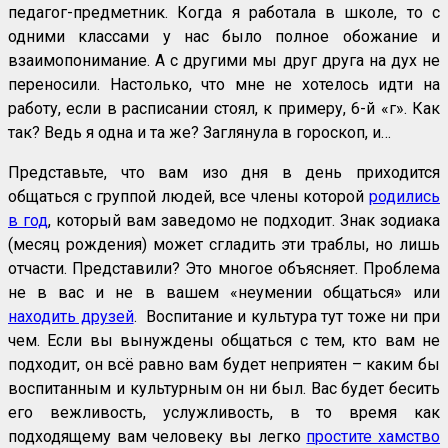
педагог-предметник. Когда я работала в школе, то с
одними классами у нас было полное обожание и
взаимопонимание. А с другими мы друг друга на дух не
переносили. Настолько, что мне не хотелось идти на
работу, если в расписании стоял, к примеру, 6-й «г». Как
так? Ведь я одна и та же? Заглянула в гороскоп, и…
Представьте, что вам изо дня в день приходится
общаться с группой людей, все члены которой
родились
в год
, который вам заведомо не подходит. Знак зодиака
(месяц рождения) может сгладить эти траблы, но лишь
отчасти. Представили? Это многое объясняет. Проблема
не в вас и не в вашем «неумении общаться» или
находить друзей
. Воспитание и культура тут тоже ни при
чем. Если вы вынуждены общаться с тем, кто вам не
подходит, он всё равно вам будет неприятен – каким бы
воспитанным и культурным он ни был. Вас будет бесить
его вежливость, услужливость, в то время как
подходящему вам человеку вы легко
простите хамство