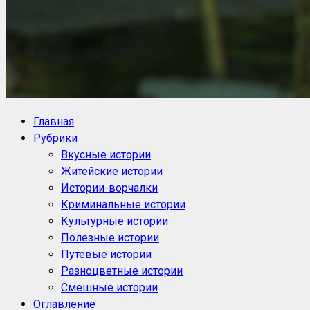
NoorySan.ru
Блог историй NoorySan
Главная
Рубрики
Вкусные истории
Житейские истории
Истории-ворчалки
Криминальные истории
Культурные истории
Полезные истории
Путевые истории
Разноцветные истории
Смешные истории
Оглавление