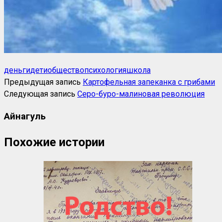
деньги
дети
общество
психология
школа
Предыдущая запись
Картофельная запеканка с грибами
Следующая запись
Серо-буро-малиновая революция
Айнагуль
Похожие истории