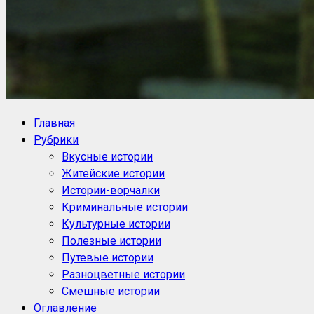
NoorySan.ru
Блог историй NoorySan
Главная
Рубрики
Вкусные истории
Житейские истории
Истории-ворчалки
Криминальные истории
Культурные истории
Полезные истории
Путевые истории
Разноцветные истории
Смешные истории
Оглавление