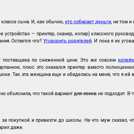
классе сына. И, как обычно,
кто собирает деньги
, на том 
стройство — принтер, сканер, копир) классного руковод
ния. Остается что?
Уговорить родителей
. И пока я их уго
т поставщика по сниженной цене. Это же совсем
копей
шарпанное, плюс это оказался принтер вместо полноценн
 шоке. Так эта женщина еще и обиделась на меня, что я ей 
йно объяснила, что такой вариант
для лохов
не подходит. В-т
за покупкой и привезти до школы. На что муж сказал, чт
арил даже.