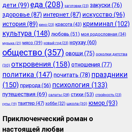
еда
(208)
дети
(99)
закуски
(76)
заготовки
(23)
здоровье
(87)
интернет
(87)
искусство
(96)
криминал
(102)
история
(89)
красота
(43)
кино
(23)
культура
(148)
любовь
(51)
моя родословная
(34)
ноухау
(60)
мясо
(39)
новый год
(23)
музыка
(21)
общество
(357)
овощи
(75)
осколки детства
откровения
(158)
отношения
(77)
(30)
политика
(147)
праздники
почитать
(78)
(150)
психология
(133)
природа
(56)
путешествия
(69)
стихи
(53)
салаты
(28)
стройность
(23)
юмор
(93)
твиттер
(47)
хобби
(32)
школа
(30)
супы
(19)
Приключенческий роман о
настоящей любви