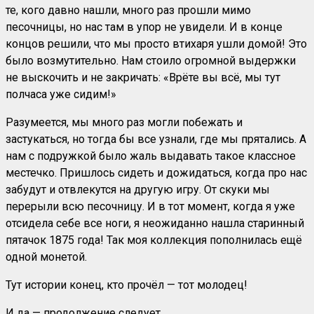
те, кого давно нашли, много раз прошли мимо
песочницы, но нас там в упор не увидели. И в конце
концов решили, что мы просто втихаря ушли домой! Это
было возмутительно. Нам стоило огромной выдержки
не выскочить и не закричать: «Врёте вы всё, мы тут
полчаса уже сидим!»
Разумеется, мы много раз могли побежать и
застукаться, но тогда бы все узнали, где мы прятались. А
нам с подружкой было жаль выдавать такое классное
местечко. Пришлось сидеть и дожидаться, когда про нас
забудут и отвлекутся на другую игру. От скуки мы
перерыли всю песочницу. И в тот момент, когда я уже
отсидела себе все ноги, я неожиданно нашла старинный
пятачок 1875 года! Так моя коллекция пополнилась ещё
одной монетой.
Тут истории конец, кто прочёл — тот молодец!
И да — продолжение следует.