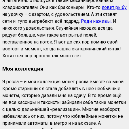
Я негативно отношусь к таким механизированным
кладоискателям. Они как браконьеры. Кто-то
ловит рыбу
на удочку – с азартом, с удовольствием. А эти ставят
сети и тупо выгребают всё подряд.
Ради наживы.
И
никакого удовольствия. Случайная находка всегда
радует больше, чем такое вот рытьё полей,
поставленное на поток. Я вот до сих пор помню свой
восторг в момент, когда нашла екатерининский пятак!
Хотя с тех пор прошло так много лет.
Моя коллекция
Я росла – и моя коллекция монет росла вместе со мной.
Кроме старинных я стала добавлять в неё необычные
монеты, которые давали мне на сдачу. В то время ещё
не все кассиры и таксисты забирали себе такие монетки
с целью дальнейшей «реализации». Многие наоборот,
избавлялись от них, потому что юбилейные монетки не
принимали автоматы в метро и на вокзале. А