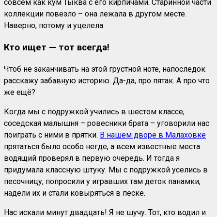
совсем как кум Тыква с его кирпичами. Старинной части
коллекции повезло – она лежала в другом месте.
Наверно, потому и уцелела.
Кто ищет — тот всегда!
Чтоб не заканчивать на этой грустной ноте, напоследок
расскажу забавную историю. Да-да, про пятак. А про что
же ещё?
Когда мы с подружкой учились в шестом классе,
соседская малышня – ровесники брата – уговорили нас
поиграть с ними в прятки.
В нашем дворе в Малаховке
прятаться было особо негде, а всем известные места
водящий проверял в первую очередь. И тогда я
придумала классную штуку. Мы с подружкой уселись в
песочницу, попросили у игравших там деток панамки,
надели их и стали ковыряться в песке.
Нас искали минут двадцать! Я не шучу. Тот, кто водил и