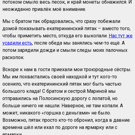
потоком смыло весь песок, и край монеты обнажился. И
неожиданно привлёк моё внимание.
Мы с братом так обрадовались, что сразу побежали
домой показывать екатерининский пятак – вместо того,
чтобы приметить место, откуда его выкопали.
Нас тут же
усадили есть
, после обеда мы занялись чем-то ещё. А
потом зарядили дожди и смыли следы моих палочных
раскопок.
Вскоре к нам в гости приехали мои троюродные сёстры.
Мы им похвастались своей находкой и тут кого-то
осенило, что екатерининский пятак мог быть частью
большого клада! С братом и сестрой Мариной мы
отправились на Полосинскую дорогу с лопатой, но
больше ничего не нашли. Наверное, не там копали. А
может, никакого «горшка с деньгами» не было.
Возможно, пятак просто кто-то обронил, когда в давние
времена шёл или ехал по дороге на ярмарку или с
ярмарки…