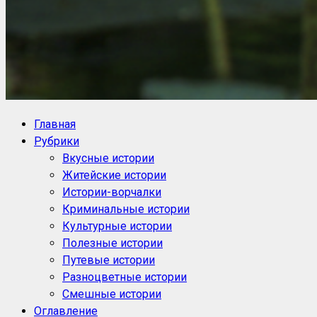
NoorySan.ru
Блог историй NoorySan
Главная
Рубрики
Вкусные истории
Житейские истории
Истории-ворчалки
Криминальные истории
Культурные истории
Полезные истории
Путевые истории
Разноцветные истории
Смешные истории
Оглавление