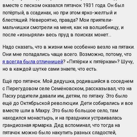
вместе с песком оказался пятачок 1931 года. Он был
потёртый, в ссадинах, но при этом ярко-желтый и
блестящий. Невероятно, правда? Мои приятели-
мальчишки смотрели на меня, как на волшебницу, и
после «изныряли» весь пруд в поисках монет…
Надо сказать, что в жизни мне особенно везло на пятаки.
Они мне попадались чаще всего. Возможно, потому, что
я всегда была отличницей
? «Пятёрки к пятёркам»? Шучу,
но в каждой шутке сами знаете, что есть.
Ещё про пятачок. Мой дедушка, родившийся в соседнем
с Перегудовом селе Семёновском, рассказывал, что на
Пасху родители давали им, детям, по пятаку. Это было
ещё до Октябрьской революции. Дети собирались и все
вместе шли в Махру. Это было большое село, там
находился монастырь, и на праздники устраивалась
грандиозная ярмарка. Дед вспоминал, что тогда на
пятачок можно было накупить разных сладостей,