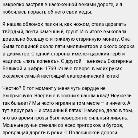
накрепко застрял в наезженной веками дороге, и я
побоялась порвать об него свои кеды.
Я нашла обломок палки и, как ножом, стала царапать
твёрдый, почти каменный, грунт. И в итоге выкопала
довольно большую и тяжёлую старинную монету. Она
была толщиной около пяти миллиметров и около сорока
в диаметре. С одной стороны имелся царский герб и
надпись «пять копеекъ». С другой – вензель Екатерины
Великой и цифры 1769. Иначе говоря, в моих руках
оказался самый настоящий екатерининский пятак!
Честно? В тот момент у меня чуть сердце не
выпрыгнуло. Впервые в жизни я нашла клад! Неужели
так бывает? Мы часто играли в том месте – и ничего. А
тут вдруг раз – и старинный пятак! Наверно, дело в том,
что во время грозы был невероятно сильный ливень.
Мощные ручьи стекали со всех пригорков и бугров,
превращая дороги в реки. С Полосинской дороги