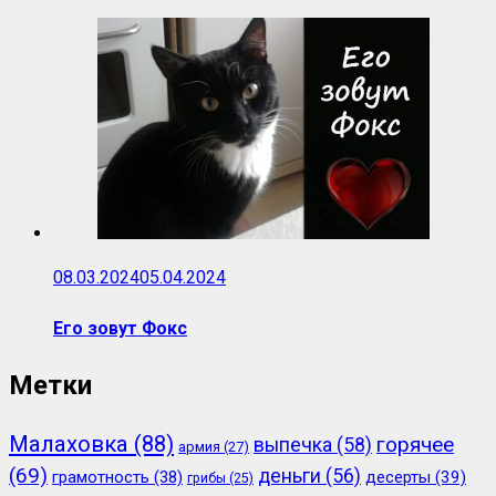
08.03.2024
05.04.2024
Его зовут Фокс
Метки
Малаховка
(88)
горячее
выпечка
(58)
армия
(27)
(69)
деньги
(56)
грамотность
(38)
десерты
(39)
грибы
(25)