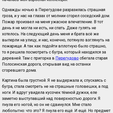
Однажды ночью в Перегудове разразилась страшная
гроза, и у нас на глазах от молнии сгорел соседский дом.
Пожар произвел на меня ужасное впечатление. В тот
день я не могла ни есть, ни спать. Даже гулять не
хотелось. На следующий день меня и брата всё же
выперли на улицу, и нас, конечно, потянуло взглянуть на
пожарище. А так как подойти вплотную было страшно,
то я решила посмотреть с бугра, который находился за
деревней. Там с пригорка в
Перегудово
сбегала старая
Полосинская дорога, открывая вид на останки
сгоревшего дома.
Картина была грустной. Я не выдержала и, спускаясь с
бугра, стала смотреть не на страшные головешки, а под
ноги. И вдруг увидела кусочек тёмной дужки, еле
заметно выступавший над поверхностью дороги. Я
пнула его ногой, но он не сдвинулся. Мне стало
любопытно: что это? Я пнула его ещё. И ещё. Но предмет