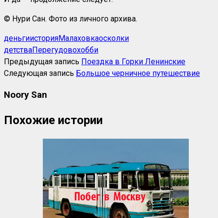
© Нури Сан. Фото из личного архива.
деньги
история
Малаховка
осколки
детства
Перегудово
хобби
Предыдущая запись
Поездка в Горки Ленинские
Следующая запись
Большое черничное путешествие
Noory San
Похожие истории