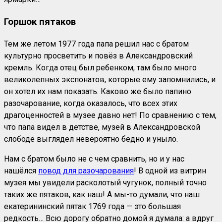
Горшок пятаков
Тем же летом 1977 года папа решил нас с братом
культурно просветить и повёз в Александровский
кремль. Когда отец был ребенком, там было много
великолепных экспонатов, которые ему запомнились, и
он хотел их нам показать. Каково же было папино
разочарование, когда оказалось, что всех этих
драгоценностей в музее давно нет! По сравнению с тем,
что папа видел в детстве, музей в Александровской
слободе выглядел невероятно бедно и уныло.
Нам с братом было не с чем сравнить, но и у нас
нашёлся
повод для разочарования
! В одной из витрин
музея мы увидели расколотый чугунок, полный точно
таких же пятаков, как наш! А мы-то думали, что наш
екатерининский пятак 1769 года — это большая
редкость… Всю дорогу обратно домой я думала: а вдруг