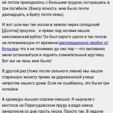
её потом приходилось с большим трудом, согнувшись в
три погибели. (Внесу ясность: мне было почти
двенадцать, а брату почти семь).
И вот шли мы так носом в землю через соседский
[Долгов] проулок… и прямо под ногами нашли
николаевский рубль! Он был серого цвета и так похож
на потемневшую от времени
расплющенную пробку от
бутылки
, что я не понимаю до сих пор – что заставило
меня остановиться и поднять сомнительный кругляш.
Вот же не лень мне было!
В другой раз (тоже после сильного ливня) мы нашли
старинную монету прямо на деревенской улице
напротив нашего дома. Если не ошибаюсь, это были три
копейки.
А однажды вышло совсем смешно. Я нырнула с
мостков на Перегудовском пруду и ради смеха
зачерпнула со дна горсть песка. Просто так. В ладони