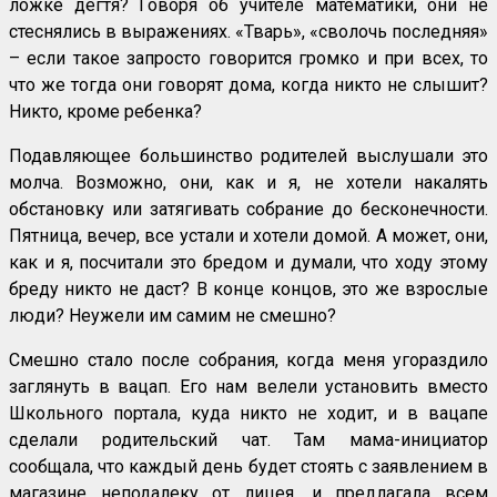
ложке дёгтя? Говоря об учителе математики, они не
стеснялись в выражениях. «Тварь», «сволочь последняя»
– если такое запросто говорится громко и при всех, то
что же тогда они говорят дома, когда никто не слышит?
Никто, кроме ребенка?
Подавляющее большинство родителей выслушали это
молча. Возможно, они, как и я, не хотели накалять
обстановку или затягивать собрание до бесконечности.
Пятница, вечер, все устали и хотели домой. А может, они,
как и я, посчитали это бредом и думали, что ходу этому
бреду никто не даст? В конце концов, это же взрослые
люди? Неужели им самим не смешно?
Смешно стало после собрания, когда меня угораздило
заглянуть в вацап. Его нам велели установить вместо
Школьного портала, куда никто не ходит, и в вацапе
сделали родительский чат. Там мама-инициатор
сообщала, что каждый день будет стоять с заявлением в
магазине неподалеку от лицея, и предлагала всем