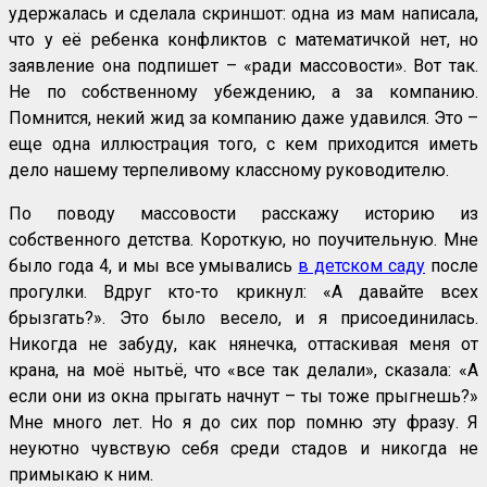
удержалась и сделала скриншот: одна из мам написала,
что у её ребенка конфликтов с математичкой нет, но
заявление она подпишет – «ради массовости». Вот так.
Не по собственному убеждению, а за компанию.
Помнится, некий жид за компанию даже удавился. Это –
еще одна иллюстрация того, с кем приходится иметь
дело нашему терпеливому классному руководителю.
По поводу массовости расскажу историю из
собственного детства. Короткую, но поучительную. Мне
было года 4, и мы все умывались
в детском саду
после
прогулки. Вдруг кто-то крикнул: «А давайте всех
брызгать?». Это было весело, и я присоединилась.
Никогда не забуду, как нянечка, оттаскивая меня от
крана, на моё нытьё, что «все так делали», сказала: «А
если они из окна прыгать начнут – ты тоже прыгнешь?»
Мне много лет. Но я до сих пор помню эту фразу. Я
неуютно чувствую себя среди стадов и никогда не
примыкаю к ним.