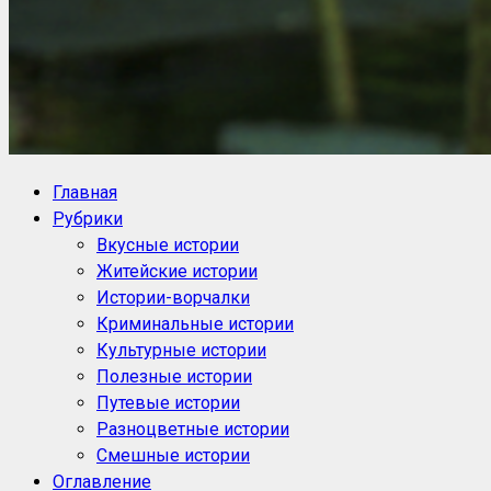
NoorySan.ru
Блог историй NoorySan
Главная
Рубрики
Вкусные истории
Житейские истории
Истории-ворчалки
Криминальные истории
Культурные истории
Полезные истории
Путевые истории
Разноцветные истории
Смешные истории
Оглавление