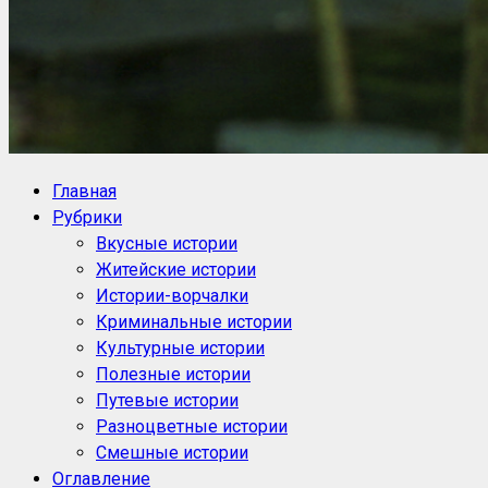
NoorySan.ru
Блог историй NoorySan
Главная
Рубрики
Вкусные истории
Житейские истории
Истории-ворчалки
Криминальные истории
Культурные истории
Полезные истории
Путевые истории
Разноцветные истории
Смешные истории
Оглавление