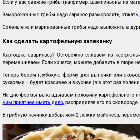
Если у вас свежие грибы (например, шампиньоны из маг
Замороженные грибы надо заранее разморозить, отжать
Соленые или маринованные грибы надо выложить в дуршла
Как сделать картофельную запеканку
Картошка сварилась? Осторожно сливаем из кастрюльк
перемешиваем. Если хочется, можете добавить в пюре н
Теперь берем глубокую форму для выпечки или сковор
сухарями – будет красивее и вкуснее (я в этот раз полени
На дно формы выкладываем половину картофельного пюр
ним приятнее иметь дело
, распределяя его по сковороде.
В грибную начинку добавляем 2 ложки майонеза, переме