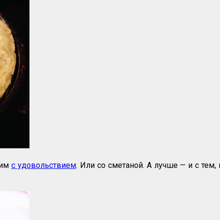
дим
с удовольствием
. Или со сметаной. А лучше — и с тем,