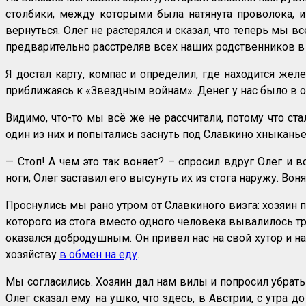
столбики, между которыми была натянута проволока, и 
вернуться. Олег не растерялся и сказал, что теперь мы 
предварительно расстреляв всех наших родственников в 
Я достал карту, компас и определил, где находится же
приближаясь к «Звездным войнам». Денег у нас было в об
Видимо, что-то мы всё же не рассчитали, потому что ст
один из них и попытались заснуть под Славкино хныканье о
— Стоп! А чем это так воняет? – спросил вдруг Олег и 
ноги, Олег заставил его высунуть их из стога наружу. Воня
Проснулись мы рано утром от Славкиного визга: хозяин п
которого из стога вместо одного человека вывалилось т
оказался добродушным. Он привел нас на свой хутор и на
хозяйству
в обмен на еду
.
Мы согласились. Хозяин дал нам вилы и попросил убрать 
Олег сказал ему на ушко, что здесь, в Австрии, с утра