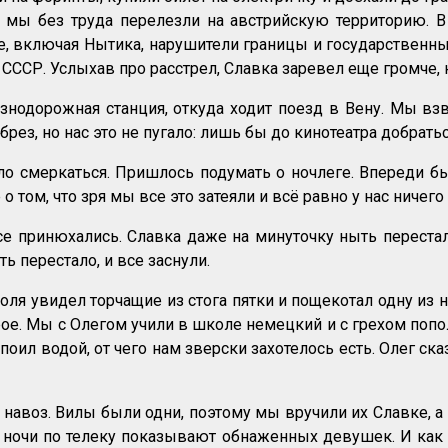
мы без труда перелезли на австрийскую территорию. В 
все, включая Нытика, нарушители границы и государственны
СССР. Услыхав про расстрел, Славка заревел еще громче,
лезнодорожная станция, откуда ходит поезд в Вену. Мы 
рез, но нас это не пугало: лишь бы до кинотеатра добрать
ало смеркаться. Пришлось подумать о ночлеге. Впереди б
 том, что зря мы все это затеяли и всё равно у нас ничего 
все принюхались. Славка даже на минуточку ныть перест
ть перестало, и все заснули.
оля увидел торчащие из стога пятки и пощекотал одну из н
рое. Мы с Олегом учили в школе немецкий и с грехом поп
поил водой, от чего нам зверски захотелось есть. Олег ск
навоз. Вилы были одни, поэтому мы вручили их Славке, а 
 до ночи по телеку показывают обнаженных девушек. И к