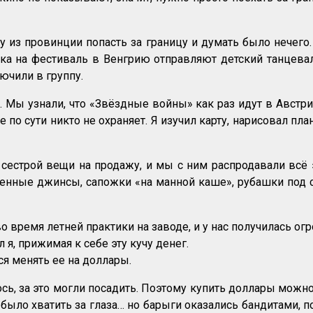
ку из провинции попасть за границу и думать было нечег
дка на фестиваль в Венгрию отправляют детский танцева
ючили в группу.
Мы узнали, что «Звёздные войны» как раз идут в Австри
о ее по сути никто не охраняет. Я изучил карту, нарисовал
с сестрой вещи на продажу, и мы с ним распродавали всё
енные джинсы, сапожки «на манной каше», рубашки под 
 время летней практики на заводе, и у нас получилась ог
 я, прижимая к себе эту кучу денег.
ся менять ее на доллары.
, за это могли посадить. Поэтому купить доллары можно 
ло хватить за глаза… но барыги оказались бандитами, по