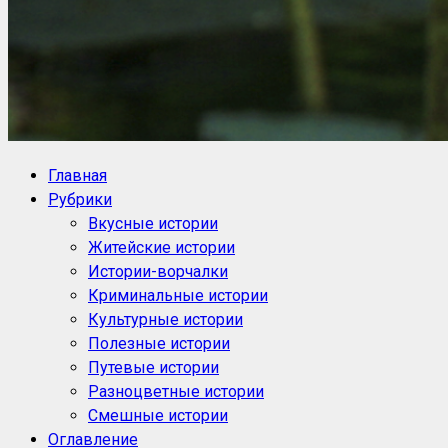
NoorySan.ru
Блог историй NoorySan
Главная
Рубрики
Вкусные истории
Житейские истории
Истории-ворчалки
Криминальные истории
Культурные истории
Полезные истории
Путевые истории
Разноцветные истории
Смешные истории
Оглавление