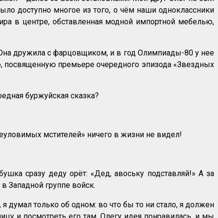
ыло доступно многое из того, о чём наши одноклассники
тира в центре, обставленная модной импортной мебелью,
Она дружила с фарцовщиком, и в год Олимпиады-80 у нее
тью, посвященную премьере очередного эпизода «Звездных
ередная буржуйская сказка?
Неуловимых мстителей» ничего в жизни не видел!
ушка сразу деду орёт: «Дед, авоську подставляй!» А за
 в Западной группе войск.
 думал только об одном: во что бы то ни стало, я должен
ницу и посмотреть его там. Олегу идея понравилась, и мы