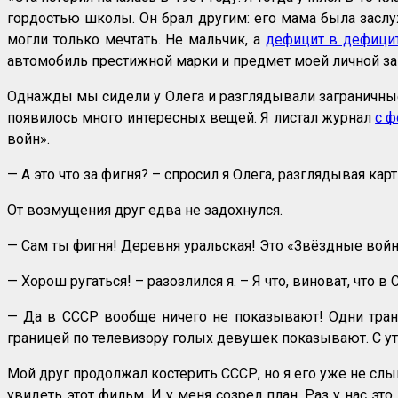
гордостью школы. Он брал другим: его мама была заслу
могли только мечтать. Не мальчик, а
дефицит в дефици
автомобиль престижной марки и предмет моей личной з
Однажды мы сидели у Олега и разглядывали заграничные
появилось много интересных вещей. Я листал журнал
с ф
войн».
— А это что за фигня? – спросил я Олега, разглядывая к
От возмущения друг едва не задохнулся.
— Сам ты фигня! Деревня уральская! Это «Звёздные войны
— Хорош ругаться! – разозлился я. – Я что, виноват, что
— Да в СССР вообще ничего не показывают! Одни трансл
границей по телевизору голых девушек показывают. С утр
Мой друг продолжал костерить СССР, но я его уже не слыш
увидеть этот фильм. И у меня созрел план. Раз у нас это