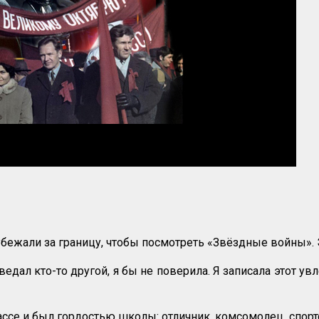
у убежали за границу, чтобы посмотреть «Звёздные войны»
ведал кто-то другой, я бы не поверила. Я записала этот ув
классе и был гордостью школы: отличник, комсомолец, спор