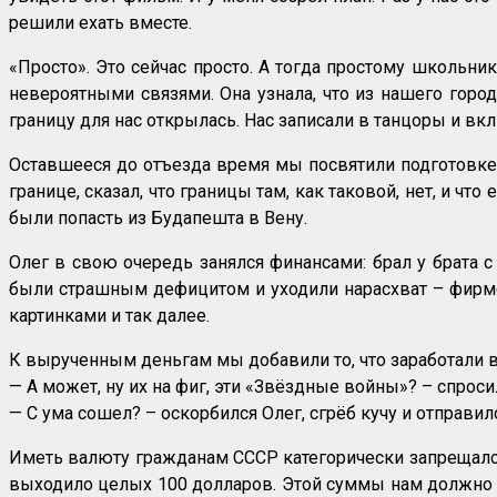
решили ехать вместе.
«Просто». Это сейчас просто. А тогда простому школьни
невероятными связями. Она узнала, что из нашего горо
границу для нас открылась. Нас записали в танцоры и вкл
Оставшееся до отъезда время мы посвятили подготовке. 
границе, сказал, что границы там, как таковой, нет, и чт
были попасть из Будапешта в Вену.
Олег в свою очередь занялся финансами: брал у брата 
были страшным дефицитом и уходили нарасхват – фирм
картинками и так далее.
К вырученным деньгам мы добавили то, что заработали во
— А может, ну их на фиг, эти «Звёздные войны»? – спросил
— С ума сошел? – оскорбился Олег, сгрёб кучу и отправил
Иметь валюту гражданам СССР категорически запрещалось
выходило целых 100 долларов. Этой суммы нам должно бы