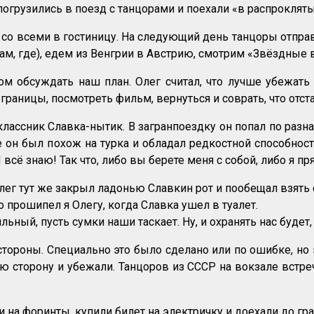
 погрузились в поезд с танцорами и поехали «в распроклят
со всеми в гостиницу. На следующий день танцоры отправ
нам, где), едем из Венгрии в Австрию, смотрим «Звёздные
ом обсуждать наш план. Олег считал, что лучше убежать 
границы, посмотреть фильм, вернуться и соврать, что отста
классник Славка-нытик. В загранпоездку он попал по разн
 он был похож на турка и обладал редкостной способност
 всё знаю! Так что, либо вы берете меня с собой, либо я п
ег тут же закрыл ладонью Славкин рот и пообещал взять с
 прошипел я Олегу, когда Славка ушел в туалет.
ильный, пусть сумки наши таскает. Ну, и охранять нас будет
стороны. Специально это было сделано или по ошибке, 
ую сторону и убежали. Танцоров из СССР на вокзале встр
 на форинты, купили билет на электричку и доехали до гр