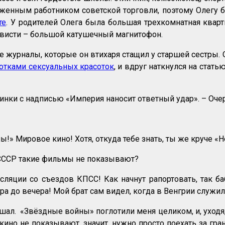
женным работником советской торговли, поэтому Олегу б
те
. У родителей Олега была большая трехкомнатная квар
ависти – большой катушечный магнитофон.
 журналы, которые он втихаря стащил у старшей сестры. 
отками сексуальных красоток
, и вдруг наткнулся на ста
артинки с надписью «Империя наносит ответный удар». – Оч
!» Мировое кино! Хотя, откуда тебе знать, ты же круче «
 в СССР такие фильмы не показывают?
яции со съездов КПСС! Как начнут рапортовать, так баб
а до вечера! Мой брат сам видел, когда в Венгрии служил
ал. «Звёздные войны» поглотили меня целиком, и, уходя, я
 кино не показывают, значит, нужно просто поехать за гра