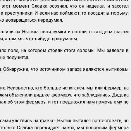
этот момент Славка осознал, что он наделал, и захотел
е преступники. И если нас поймают, то посадят в тюрьму,
 но возвращаться передумал.
взвалили на Нытика свои сумки и пошли, с каждым шагом
ся, а там мы что-нибудь придумаем.
ыло поле, на котором стояли стога соломы. Мы залезли в
не получится.
ал. Обнаружив, что источником запаха являются нытиковы
их. Неизвестно, кто больше испугался: мы или фермер, на
олам объяснили дядьке-фермеру, что заблудились. Дядька
азал об этом фермеру, и тот предложил нам помочь ему по
сами улеглись на травке. Нытик пытался протестовать, но
ак только Славка перекидает навоз, мы попросим фермера