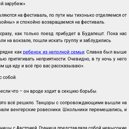
ый зарубеж».
ляются на фестиваль, по пути мы тихонько отделяемся от
 войны» и спокойно возвращаемся на фестиваль.
сразу, как только поезд прибудет в Будапешт. Пока нас
ли на вокзале, пошли искать группу и заблудились.
арядке как
ребенок из неполной семьи
. Славка был выше
ью притягивать неприятности. Очевидно, в ту ночь у него
рям ща иду и всё про вас рассказываю».
 собой.
, если что – он вроде ходит в секцию борьбы.
но это всё решило. Танцоры с сопровождающими вышли на
ечали венгерские ровесники. Школьники перемешались, и
аницы с Австрией. Граница представляла собой невысокие