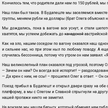
Кончилось тем, что родители дали нам по 150 рублей, мы
Наш план был таков. В Будапеште мы заселяемся вместе 
группы, меняем рубли на доллары (брат Олега объяснил 
Мы дождались, пока в вагоне все уснут, и стали шепот
хватятся, мы успеем добежать до
канадской
австрийской 
Как на зло, нашим соседом по вагону оказался наш одно
и сильнее нас, но при этом ныл по любому поводу. А еще
случилась бессонница, потому что утром он нам заявил: «Я
Наш великолепный план оказался под угрозой, поэтому Ол
— Зачем он нам? Он всегда всё испортит! — раздосадовано
— Да хрен с ним, не ссы! – прошипел Олег в ответ. – Он с
Поезд прибыл в Будапешт и открыл двери сразу на обе 
платформу, а мы с Олегом и Славкой спрыгнули на друг
нашей пропажи никто не заметил.
На вокзале мы нашли барыгу, который обменял нам рубли