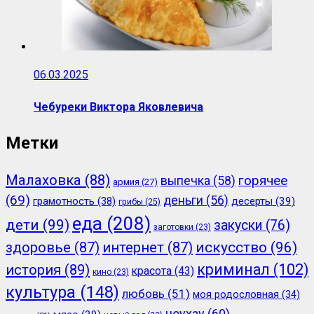
06.03.2025
Чебуреки Виктора Яковлевича
Метки
Малаховка
(88)
горячее
выпечка
(58)
армия
(27)
(69)
деньги
(56)
грамотность
(38)
десерты
(39)
грибы
(25)
еда
(208)
дети
(99)
закуски
(76)
заготовки
(23)
здоровье
(87)
интернет
(87)
искусство
(96)
криминал
(102)
история
(89)
красота
(43)
кино
(23)
культура
(148)
любовь
(51)
моя родословная
(34)
ноухау
(60)