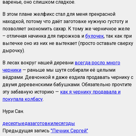
варенье, оно слишком сладкое.
В этом плане желфикс стал для меня прекрасной
находкой, потому что даёт заготовке нужную густоту и
позволяет экономить сахар. К тому же черничное желе
– отличная начинка для пирожков и
булочек
, так как при
выпечке оно из них не вытекает (просто оставьте сверху
дырочку).
В лесах вокруг нашей деревни
всегда росло много
черники
— раньше мы шутя собирали её целыми
вёдрами. Девчонкой я даже ездила продавать чернику с
двумя деревенскими бабушками. Обязательно прочтите
эту забавную историю —
как я чернику продавала и
покупала колбасу
.
Нури Сан.
десерты
еда
заготовки
лес
ягоды
Предыдущая запись
"Печник Сергей"