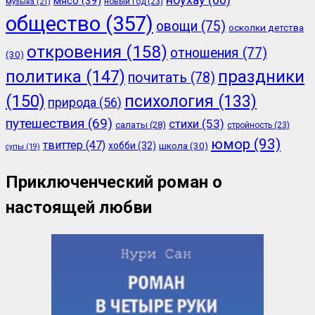
мясо
(39)
новый год
(23)
музыка
(21)
общество
(357)
овощи
(75)
осколки детства
откровения
(158)
отношения
(77)
(30)
политика
(147)
праздники
почитать
(78)
(150)
психология
(133)
природа
(56)
путешествия
(69)
стихи
(53)
салаты
(28)
стройность
(23)
юмор
(93)
твиттер
(47)
хобби
(32)
школа
(30)
супы
(19)
Приключенческий роман о
настоящей любви