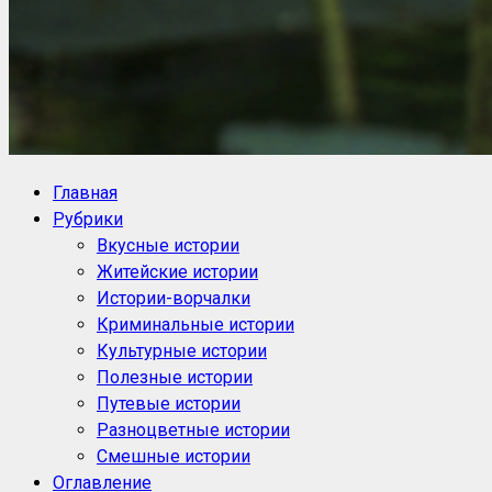
NoorySan.ru
Блог историй NoorySan
Главная
Рубрики
Вкусные истории
Житейские истории
Истории-ворчалки
Криминальные истории
Культурные истории
Полезные истории
Путевые истории
Разноцветные истории
Смешные истории
Оглавление