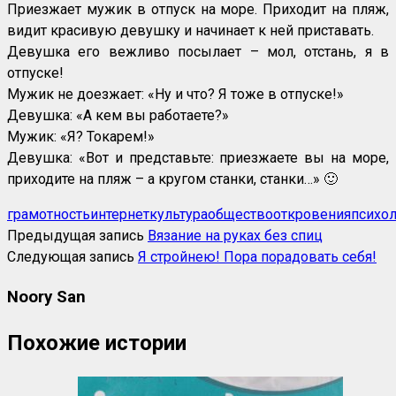
Приезжает мужик в отпуск на море. Приходит на пляж,
видит красивую девушку и начинает к ней приставать.
Девушка его вежливо посылает – мол, отстань, я в
отпуске!
Мужик не доезжает: «Ну и что? Я тоже в отпуске!»
Девушка: «А кем вы работаете?»
Мужик: «Я? Токарем!»
Девушка: «Вот и представьте: приезжаете вы на море,
приходите на пляж – а кругом станки, станки…» 🙂
грамотность
интернет
культура
общество
откровения
психол
Предыдущая запись
Вязание на руках без спиц
Следующая запись
Я стройнею! Пора порадовать себя!
Noory San
Похожие истории