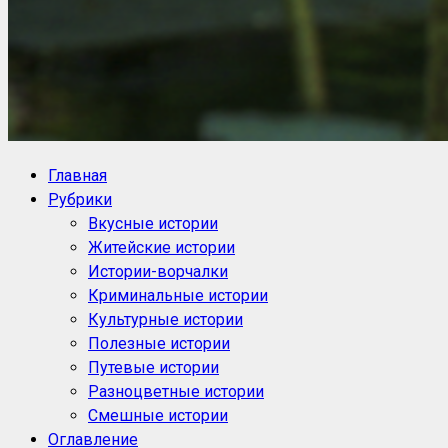
NoorySan.ru
Блог историй NoorySan
Главная
Рубрики
Вкусные истории
Житейские истории
Истории-ворчалки
Криминальные истории
Культурные истории
Полезные истории
Путевые истории
Разноцветные истории
Смешные истории
Оглавление