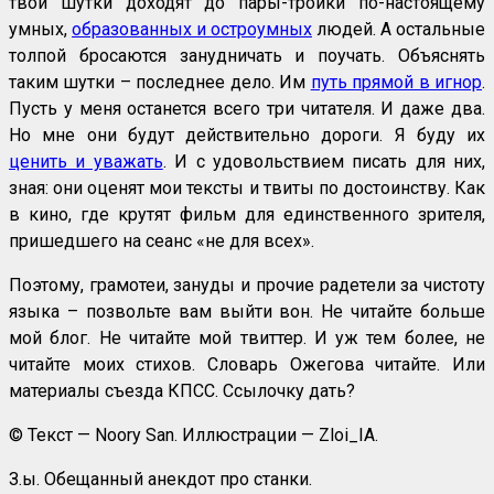
твои шутки доходят до пары-тройки по-настоящему
умных,
образованных и остроумных
людей. А остальные
толпой бросаются занудничать и поучать. Объяснять
таким шутки – последнее дело. Им
путь прямой в игнор
.
Пусть у меня останется всего три читателя. И даже два.
Но мне они будут действительно дороги. Я буду их
ценить и уважать
. И с удовольствием писать для них,
зная: они оценят мои тексты и твиты по достоинству. Как
в кино, где крутят фильм для единственного зрителя,
пришедшего на сеанс «не для всех».
Поэтому, грамотеи, зануды и прочие радетели за чистоту
языка – позвольте вам выйти вон. Не читайте больше
мой блог. Не читайте мой твиттер. И уж тем более, не
читайте моих стихов. Словарь Ожегова читайте. Или
материалы съезда КПСС. Ссылочку дать?
© Текст — Noory San. Иллюстрации — Zloi_IA.
З.ы. Обещанный анекдот про станки.