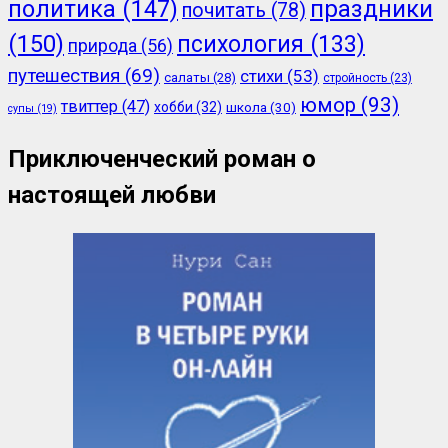
политика
(147)
праздники
почитать
(78)
(150)
психология
(133)
природа
(56)
путешествия
(69)
стихи
(53)
салаты
(28)
стройность
(23)
юмор
(93)
твиттер
(47)
хобби
(32)
школа
(30)
супы
(19)
Приключенческий роман о
настоящей любви