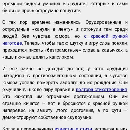
времени сидели умницы и эрудиты, которые и сами
были не прочь остроумно пошутить.
С тех пор времена изменились. Эрудированные и
остроумные «канули в ленту» и потонули там среди
людей без чувства юмора, но
с красной ручкой
наготове
. Теперь, чтобы твою шутку и игру слов поняли,
приходится писать «безграмотные» слова в кавычках, а
«ашыпки» выделять капслоком.
И все равно не доходит до тех, у кого эрудиция
находится в противозачаточном состоянии, а чувство
юмора успело помереть задолго до их рождения. Они
выучили в школе пару правил и
полтора стихотворения
.
Это кажется им огромным достижением. Они им
страшно кичатся — вот и бросаются с красной ручкой
наперевес на защиту этого достояния, а по сути —
демонстрируют собственное скудоумие.
Когда я переиначиваю
известные стихи
, вставляя в них