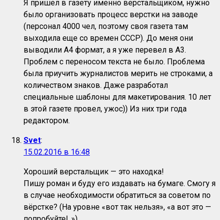
Я пришел в газету именно верстальщиком, нужно
было организовать процесс верстки на заводе
(персонал 4000 чел, поэтому своя газета там
выходила еще со времен СССР). До меня они
выводили А4 формат, а я уже перевел в А3.
Проблем с переносом текста не было. Проблема
была приучить журналистов мерить не строками, а
количеством знаков. Даже разработал
специальные шаблоны для макетирования. 10 лет
в этой газете провел, ужос)) Из них три года
редактором.
Svet
:
15.02.2016 в 16:48
Хороший верстальщик — это находка!
Пишу роман и буду его издавать на бумаге. Смогу я
в случае необходимости обратиться за советом по
вёрстке? (На уровне «вот так нельзя», «а вот это —
попробуйте!..»)