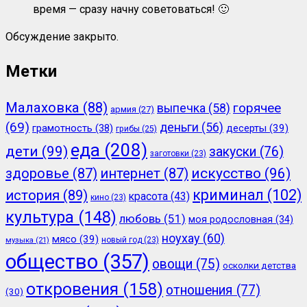
время — сразу начну советоваться! 🙂
Обсуждение закрыто.
Метки
Малаховка
(88)
горячее
выпечка
(58)
армия
(27)
(69)
деньги
(56)
грамотность
(38)
десерты
(39)
грибы
(25)
еда
(208)
дети
(99)
закуски
(76)
заготовки
(23)
здоровье
(87)
интернет
(87)
искусство
(96)
криминал
(102)
история
(89)
красота
(43)
кино
(23)
культура
(148)
любовь
(51)
моя родословная
(34)
ноухау
(60)
мясо
(39)
новый год
(23)
музыка
(21)
общество
(357)
овощи
(75)
осколки детства
откровения
(158)
отношения
(77)
(30)